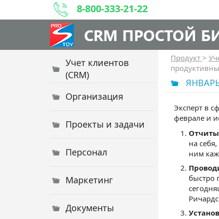
8-800-333-21-22
CRM ПРОСТОЙ Б
Продукт
>
Уч
Учет клиентов
продуктивным
(CRM)
ЯНВАРЬ
Организация
Эксперт в с
феврале и и
Проекты и задачи
Отчиты
на себя
Персонал
ним каж
Провод
быстро 
Маркетинг
сегодня
Ричардс
Документы
Установ