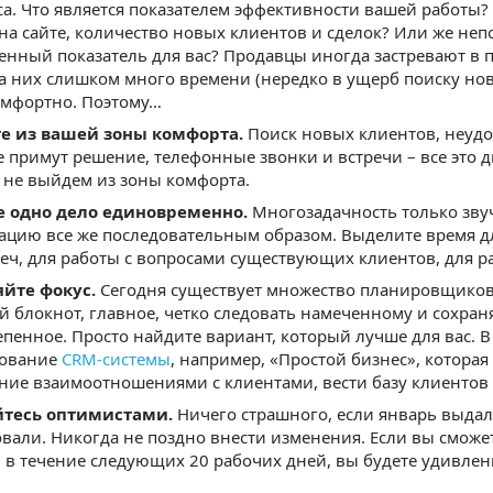
са. Что является показателем эффективности вашей работы?
 на сайте, количество новых клиентов и сделок? Или же не
енный показатель для вас? Продавцы иногда застревают в
на них слишком много времени (нередко в ущерб поиску нов
мфортно. Поэтому…
е из вашей зоны комфорта.
Поиск новых клиентов, неудо
е примут решение, телефонные звонки и встречи – все это д
 не выйдем из зоны комфорта.
е одно дело единовременно.
Многозадачность только зву
цию все же последовательным образом. Выделите время для
реч, для работы с вопросами существующих клиентов, для ра
йте фокус.
Сегодня существует множество планировщиков, 
 блокнот, главное, четко следовать намеченному и сохраня
епенное. Просто найдите вариант, который лучше для вас. В
зование
CRM-системы
, например, «Простой бизнес», котора
ние взаимоотношениями с клиентами, вести базу клиентов и
йтесь оптимистами.
Ничего страшного, если январь выдал
вали. Никогда не поздно внести изменения. Если вы сможет
 в течение следующих 20 рабочих дней, вы будете удивле