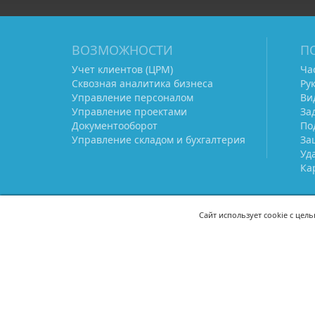
ВОЗМОЖНОСТИ
П
Учет клиентов (ЦРМ)
Ча
Сквозная аналитика бизнеса
Ру
Управление персоналом
Ви
Управление проектами
За
Документооборот
По
Управление складом и бухгалтерия
За
Уд
Ка
Сайт использует cookie с цел
СВЯЖИТЕСЬ С НАМИ