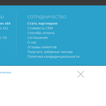
МЫ
СОТРУДНИЧЕСТВО
ws х64
Стать партнером
s х32
Стоимость CRM
Способы оплаты
c OS
Соглашение
S
О нас
Отзывы клиентов
Получать забавные письма
Политика конфиденциальности
олитики.
СКАЧАТЬ CRM