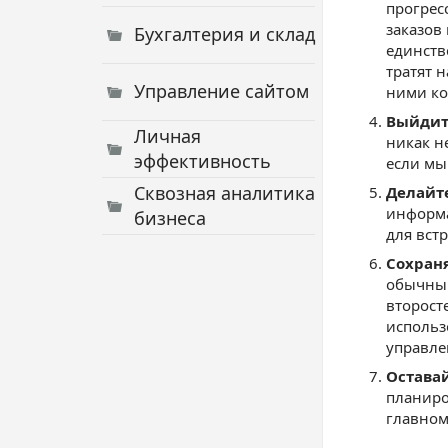
прогрес
заказов
Бухгалтерия и склад
единств
тратят 
Управление сайтом
ними ко
Выйдит
Личная
никак н
эффективность
если мы
Сквозная аналитика
Делайт
информа
бизнеса
для вст
Сохраня
обычный
второст
исполь
управле
Остава
планиро
главном