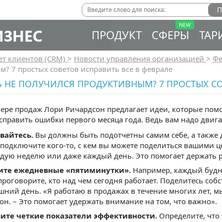
ИЗНЕС
ПРОДУКТ
СФЕРЫ
ТАР
ет клиентов (CRM)
>
Новости управления организацией
>
Фе
? 7 простых советов исправить все в феврале
 НЕ ПОЛУЧИЛСЯ ПРОДУКТИВНЫМ? 7 ПРОСТЫХ СО
фере продаж Лори Ричардсон предлагает идеи, которые пом
справить ошибки первого месяца года. Ведь вам надо двига
вайтесь.
Вы должны быть подотчетны самим себе, а также 
, подключите кого-то, с кем вы можете поделиться вашими 
дую неделю или даже каждый день. Это помогает держать р
ите ежедневные «пятиминутки».
Например, каждый будни
проговорите, кто над чем сегодня работает. Поделитесь с
шний день. «Я работаю в продажах в течение многих лет, м
он. – Это помогает удержать внимание на том, что важно».
ите четкие показатели эффективности.
Определите, что