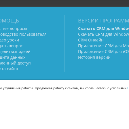
ОМОЩЬ
ВЕРСИИ ПРОГРАМ
стые вопросы
Скачать CRM для Windo
ководство пользователя
Скачать CRM для Window
део-уроки
CRM Онлайн
дать вопрос
Приложение CRM для Ma
делиться идеей
Приложение CRM для iO
щита данных
История версий
аленный доступ
рта сайта
ью улучшения работы. Продолжая работу с сайтом, вы соглашаетесь с условиями
П
МЫ В СОЦСЕТЯХ