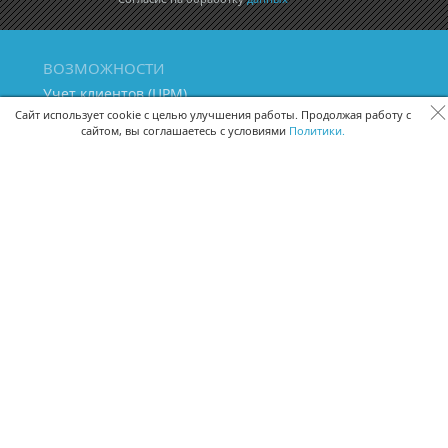
ВОЗМОЖНОСТИ
Учет клиентов (ЦРМ)
Сквозная аналитика бизнеса
Сайт использует cookie с целью улучшения работы. Продолжая работу с
сайтом, вы соглашаетесь с условиями
Политики.
Управление персоналом
Управление проектами
Документооборот
Управление складом и бухгалтерия
ПОМОЩЬ
Частые вопросы
Руководство пользователя
Видео-уроки
Задать вопрос
Поделиться идеей
Защита данных
Удаленный доступ
Карта сайта