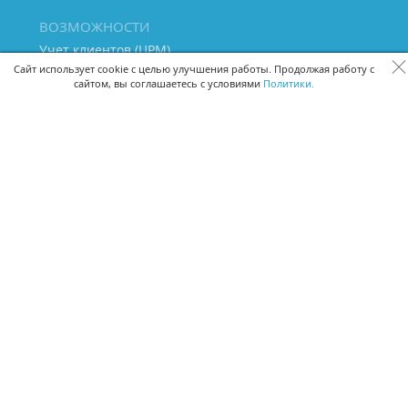
ВОЗМОЖНОСТИ
Учет клиентов (ЦРМ)
Сквозная аналитика бизнеса
Сайт использует cookie с целью улучшения работы. Продолжая работу с
сайтом, вы соглашаетесь с условиями
Политики.
Управление персоналом
Управление проектами
Документооборот
Управление складом и бухгалтерия
ПОМОЩЬ
Частые вопросы
Руководство пользователя
Видео-уроки
Задать вопрос
Поделиться идеей
Защита данных
Удаленный доступ
Карта сайта
ВЕРСИИ ПРОГРАММЫ
Скачать CRM для Windows х64