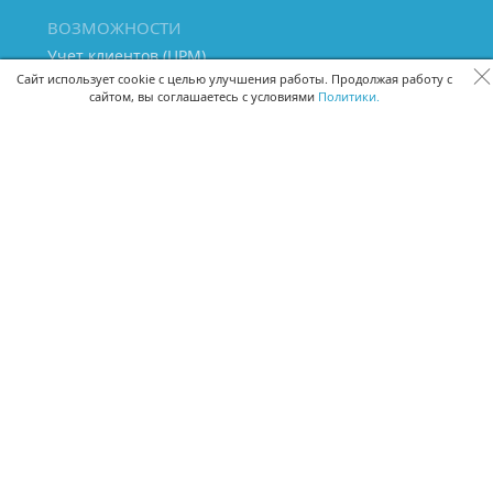
ВОЗМОЖНОСТИ
Учет клиентов (ЦРМ)
Сквозная аналитика бизнеса
Сайт использует cookie с целью улучшения работы. Продолжая работу с
сайтом, вы соглашаетесь с условиями
Политики.
Управление персоналом
Управление проектами
Документооборот
Управление складом и бухгалтерия
ПОМОЩЬ
Частые вопросы
Руководство пользователя
Видео-уроки
Задать вопрос
Поделиться идеей
Защита данных
Удаленный доступ
Карта сайта
ВЕРСИИ ПРОГРАММЫ
Скачать CRM для Windows х64