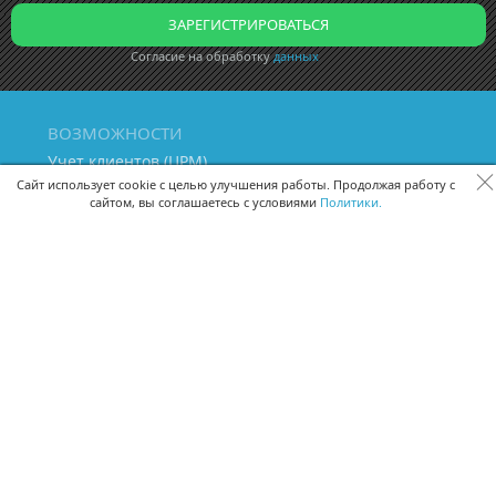
Согласие на обработку
данных
ВОЗМОЖНОСТИ
Учет клиентов (ЦРМ)
Сквозная аналитика бизнеса
Сайт использует cookie с целью улучшения работы. Продолжая работу с
сайтом, вы соглашаетесь с условиями
Политики.
Управление персоналом
Управление проектами
Документооборот
Управление складом и бухгалтерия
ПОМОЩЬ
Частые вопросы
Руководство пользователя
Видео-уроки
Задать вопрос
Поделиться идеей
Защита данных
Удаленный доступ