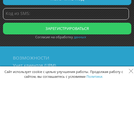
Согласие на обработку
данных
ВОЗМОЖНОСТИ
Учет клиентов (ЦРМ)
Сквозная аналитика бизнеса
Сайт использует cookie с целью улучшения работы. Продолжая работу с
сайтом, вы соглашаетесь с условиями
Политики.
Управление персоналом
Управление проектами
Документооборот
Управление складом и бухгалтерия
ПОМОЩЬ
Частые вопросы
Руководство пользователя
Видео-уроки