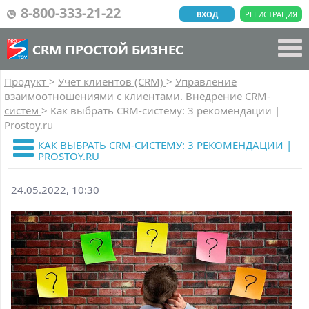
8-800-333-21-22
ВХОД
РЕГИСТРАЦИЯ
CRM ПРОСТОЙ БИЗНЕС
Продукт
>
Учет клиентов (CRM)
>
Управление
взаимоотношениями с клиентами. Внедрение CRM-
систем
>
Как выбрать CRM-систему: 3 рекомендации |
Prostoy.ru
КАК ВЫБРАТЬ CRM-СИСТЕМУ: 3 РЕКОМЕНДАЦИИ |
PROSTOY.RU
24.05.2022, 10:30