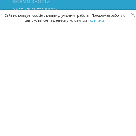
ВОЗМОЖНОСТИ
Учет клиентов (ЦРМ)
Сквозная аналитика бизнеса
Сайт использует cookie с целью улучшения работы. Продолжая работу с
сайтом, вы соглашаетесь с условиями
Политики.
Управление персоналом
Управление проектами
Документооборот
Управление складом и бухгалтерия
ПОМОЩЬ
Частые вопросы
Руководство пользователя
Видео-уроки
Задать вопрос
Поделиться идеей
Защита данных
Удаленный доступ
Карта сайта
ВЕРСИИ ПРОГРАММЫ
Скачать CRM для Windows х64
Скачать CRM для Windows х32