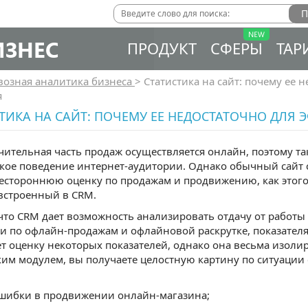
ИЗНЕС
ПРОДУКТ
СФЕРЫ
ТАР
возная аналитика бизнеса
>
Статистика на сайт: почему ее 
я
ТИКА НА САЙТ: ПОЧЕМУ ЕЕ НЕДОСТАТОЧНО ДЛЯ
чительная часть продаж осуществляется онлайн, поэтому т
кое поведение интернет-аудитории. Однако обычный сайт с
естороннюю оценку по продажам и продвижению, как этого
встроенный в CRM.
 что CRM дает возможность анализировать отдачу от работы
и по офлайн-продажам и офлайновой раскрутке, показателям
т оценку некоторых показателей, однако она весьма изоли
им модулем, вы получаете целостную картину по ситуации
шибки в продвижении онлайн-магазина;