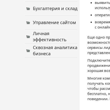
выявить
использ
Бухгалтерия и склад
операти
Управление сайтом
вовремя
с онлай
Личная
Еще одно пр
эффективность
возможностя
Сквозная аналитика
сервисы лид
представлен
бизнеса
Подключите 
продвижения
хорошая воз
Многие комп
получать ко
чтобы рассм
бесплатно, 
поведении. 