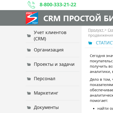
8-800-333-21-22
CRM ПРОСТОЙ Б
Продукт
>
Ск
Учет клиентов
продвижени
(CRM)
СТАТИС
Организация
Сегодня зна
покупательс
Проекты и задачи
получить вс
аналитики, 
Персонал
Дело в том,
показателям
обеспечивае
Маркетинг
аналитическ
помогает:
Документы
найти о