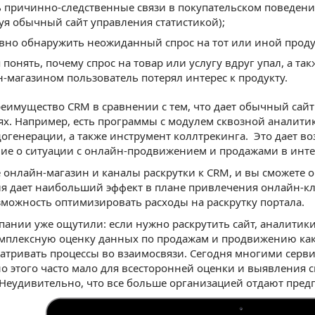
 причинно-следственные связи в покупательском поведении
уя обычный сайт управления статистикой);
вно обнаружить неожиданный спрос на тот или иной продукт
 понять, почему спрос на товар или услугу вдруг упал, а та
н-магазином пользователь потерял интерес к продукту.
еимущество CRM в сравнении с тем, что дает обычный сайт 
х. Например, есть программы с модулем сквозной аналит
огенерации, а также инструмент коллтрекинга. Это дает в
ие о ситуации с онлайн-продвижением и продажами в инте
онлайн-магазин и каналы раскрутки к CRM, и вы сможете о
 дает наибольший эффект в плане привлечения онлайн-кл
можность оптимизировать расходы на раскрутку портала.
ании уже ощутили: если нужно раскрутить сайт, аналитик
мплексную оценку данных по продажам и продвижению как 
атривать процессы во взаимосвязи. Сегодня многими сервис
но этого часто мало для всесторонней оценки и выявления
Неудивительно, что все больше организацией отдают пред