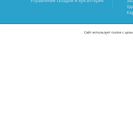
Управление складом и бухгалтерия
За
Уд
Ка
Сайт использует cookie с цел
СВЯЖИТЕСЬ С НАМИ
8 (800) 333-21-22
+7 (495) 233-02
8 (499) 110-21-22
+7 (985) 233-02
mail@prostoy.ru
121205, г. Москва, территория
инновационного центра
«Сколково», ул. Нобеля, дом 5,
этаж 1, пом. III, ком. 17