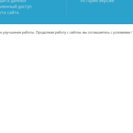
щита данных
История версий
аленный доступ
рта сайта
ью улучшения работы. Продолжая работу с сайтом, вы соглашаетесь с условиями
П
МЫ В СОЦСЕТЯХ
-02
-02
Поделиться