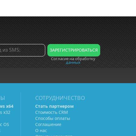
Согласие на обработку
данных
МЫ
СОТРУДНИЧЕСТВО
ws х64
Стать партнером
s х32
Стоимость CRM
Способы оплаты
c OS
Соглашение
S
О нас