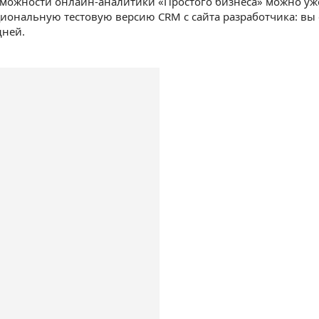
можности онлайн-аналитики «Простого бизнеса» можно уже 
ональную тестовую версию CRM с сайта разработчика: вы с
дней.