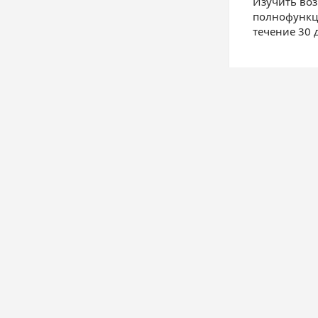
Изучить воз
полнофункци
течение 30 