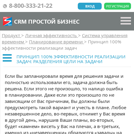
8-800-333-21-22
ВХОД
РЕГИСТРАЦИЯ
CRM ПРОСТОЙ БИЗНЕС
Продукт
>
Личная эффективность
>
Система управления
временем
>
Планирование времени
>
Принцип 100%
эффективности реализации задач
ПРИНЦИП 100% ЭФФЕКТИВНОСТИ РЕАЛИЗАЦИИ
ЗАДАЧ: РАЗДЕЛЕНИЯ ЦЕЛИ НА ЗАДАЧИ
Если Вы запланировали время для решения задачи и
полностью использовали его, задача должна быть
решена. Если этого не произошло, то налицо ошибка
в планировании. Даже если это произошло по не
зависящим от Вас причинам, Вы должны были
предусмотреть такой вариант и учесть в плане. Любое
незавершенное дело, во-первых, отнимет у Вас время
в другой день, нарушив Ваши планы, во-вторых,
будет «камнем» висеть у Вас на плечах, а в-третьих,
именно из «незавершенки» образуются «завалы» на