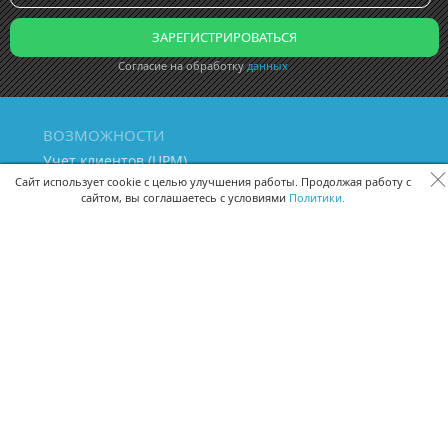
Согласие на обработку
данных
ВОЗМОЖНОСТИ
Учет клиентов (ЦРМ)
Сквозная аналитика бизнеса
Сайт использует cookie с целью улучшения работы. Продолжая работу с
сайтом, вы соглашаетесь с условиями
Политики.
Управление персоналом
Управление проектами
Документооборот
Управление складом и бухгалтерия
ПОМОЩЬ
Частые вопросы
Руководство пользователя
Видео-уроки
Задать вопрос
Поделиться идеей
Защита данных