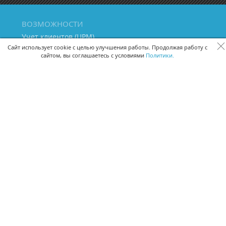
ВОЗМОЖНОСТИ
Учет клиентов (ЦРМ)
Сквозная аналитика бизнеса
Сайт использует cookie с целью улучшения работы. Продолжая работу с
сайтом, вы соглашаетесь с условиями
Политики.
Управление персоналом
Управление проектами
Документооборот
Управление складом и бухгалтерия
ПОМОЩЬ
Частые вопросы
Руководство пользователя
Видео-уроки
Задать вопрос
Поделиться идеей
Защита данных
Удаленный доступ
Карта сайта
ВЕРСИИ ПРОГРАММЫ