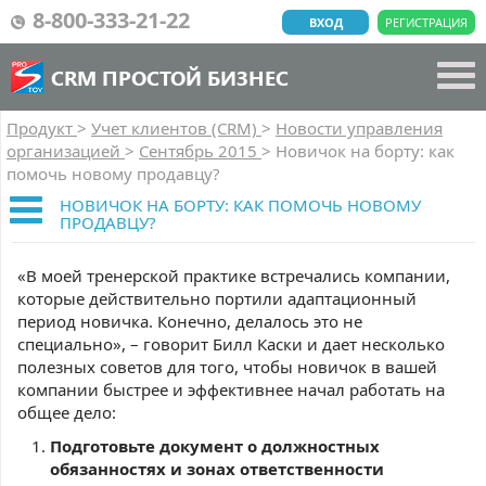
8-800-333-21-22
ВХОД
РЕГИСТРАЦИЯ
CRM ПРОСТОЙ БИЗНЕС
Продукт
>
Учет клиентов (CRM)
>
Новости управления
организацией
>
Сентябрь 2015
>
Новичок на борту: как
помочь новому продавцу?
НОВИЧОК НА БОРТУ: КАК ПОМОЧЬ НОВОМУ
ПРОДАВЦУ?
«В моей тренерской практике встречались компании,
которые действительно портили адаптационный
период новичка. Конечно, делалось это не
специально», – говорит Билл Каски и дает несколько
полезных советов для того, чтобы новичок в вашей
компании быстрее и эффективнее начал работать на
общее дело:
Подготовьте документ о должностных
обязанностях и зонах ответственности