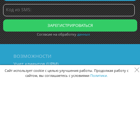
Согласие на обработку
данных
ВОЗМОЖНОСТИ
Учет клиентов (ЦРМ)
Сквозная аналитика бизнеса
Сайт использует cookie с целью улучшения работы. Продолжая работу с
сайтом, вы соглашаетесь с условиями
Политики.
Управление персоналом
Управление проектами
Документооборот
Управление складом и бухгалтерия
ПОМОЩЬ
Частые вопросы
Руководство пользователя
Видео-уроки
Задать вопрос