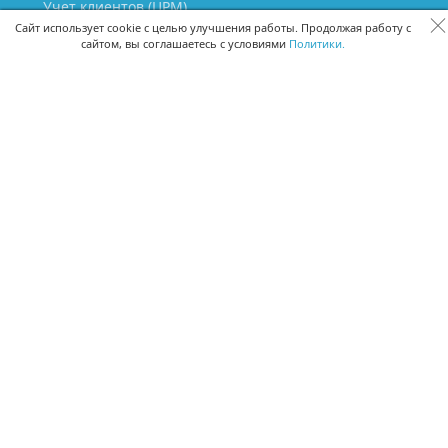
Учет клиентов (ЦРМ)
Сквозная аналитика бизнеса
Сайт использует cookie с целью улучшения работы. Продолжая работу с
сайтом, вы соглашаетесь с условиями
Политики.
Управление персоналом
Управление проектами
Документооборот
Управление складом и бухгалтерия
ПОМОЩЬ
Частые вопросы
Руководство пользователя
Видео-уроки
Задать вопрос
Поделиться идеей
Защита данных
Удаленный доступ
Карта сайта
ВЕРСИИ ПРОГРАММЫ
Скачать CRM для Windows х64
Скачать CRM для Windows х32
CRM Онлайн