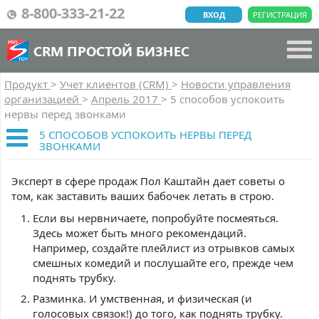
8-800-333-21-22
ВХОД
РЕГИСТРАЦИЯ
CRM ПРОСТОЙ БИЗНЕС
Продукт
>
Учет клиентов (CRM)
>
Новости управления
организацией
>
Апрель 2017
>
5 способов успокоить
нервы перед звонками
5 СПОСОБОВ УСПОКОИТЬ НЕРВЫ ПЕРЕД
ЗВОНКАМИ
Эксперт в сфере продаж Пол Каштайн дает советы о
том, как заставить ваших бабочек летать в строю.
Если вы нервничаете, попробуйте посмеяться.
Здесь может быть много рекомендаций.
Например, создайте плейлист из отрывков самых
смешных комедий и послушайте его, прежде чем
поднять трубку.
Разминка. И умственная, и физическая (и
голосовых связок!) до того, как поднять трубку.