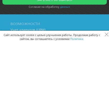
Согласие на обработку
данных
ВОЗМОЖНОСТИ
Учет клиентов (ЦРМ)
Сквозная аналитика бизнеса
Сайт использует cookie с целью улучшения работы. Продолжая работу с
сайтом, вы соглашаетесь с условиями
Политики.
Управление персоналом
Управление проектами
Документооборот
Управление складом и бухгалтерия
ПОМОЩЬ
Частые вопросы
Руководство пользователя
Видео-уроки
Задать вопрос
Поделиться идеей
Защита данных
Удаленный доступ
Карта сайта