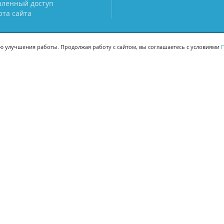
аленный доступ
рта сайта
ью улучшения работы. Продолжая работу с сайтом, вы соглашаетесь с условиями
П
МЫ В СОЦСЕТЯХ
-02
-02
Поделиться