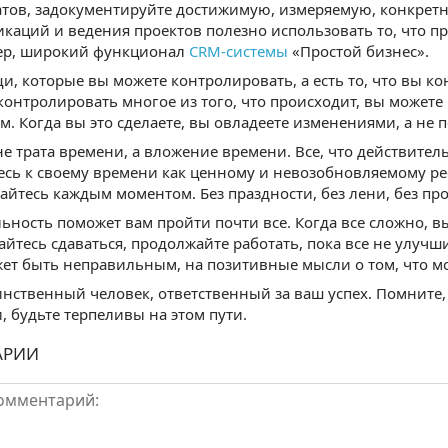
атов, задокументируйте достижимую, измеряемую, конкретн
каций и ведения проектов полезно использовать то, что п
ер, широкий функционал
CRM-системы
«Простой бизнес».
щи, которые вы можете контролировать, а есть то, что вы к
контролировать многое из того, что происходит, вы можете
м. Когда вы это сделаете, вы овладеете изменениями, а не 
не трата времени, а вложение времени. Все, что действител
есь к своему времени как ценному и невозобновляемому ре
айтесь каждым моментом. Без праздности, без лени, без пр
ьность поможет вам пройти почти все. Когда все сложно, 
айтесь сдаваться, продолжайте работать, пока все не улучши
ет быть неправильным, на позитивные мысли о том, что м
инственный человек, ответственный за ваш успех. Помните,
, будьте терпеливы на этом пути.
АРИИ