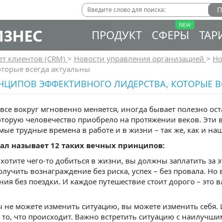
ИЗНЕС
ПРОДУКТ
СФЕРЫ
ТАР
ет клиентов (CRM)
>
Новости управления организацией
>
Но
оторые всегда актуальны
НЦИПОВ ЭФФЕКТИВНОГО ЛИДЕРСТВА, КОТОРЫЕ В
а все вокруг мгновенно меняется, иногда бывает полезно о
оторую человечество приобрело на протяжении веков. Эти
амые трудные времена в работе и в жизни – так же, как и н
ал называет 12 таких вечных принципов:
 хотите чего-то добиться в жизни, вы должны заплатить за
олучить вознаграждение без риска, успех – без провала. Но 
ния без поездки. И каждое путешествие стоит дорого – это
ы не можете изменить ситуацию, вы можете изменить себя. И
 то, что происходит. Важно встретить ситуацию с наилучши