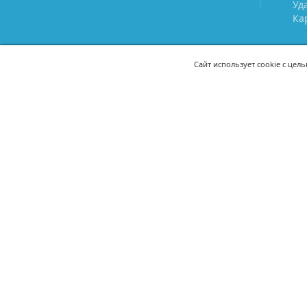
Уд
Ка
Сайт использует cookie с цел
СВЯЖИТЕСЬ С НАМИ
8 (800) 333-21-22
+7 (495) 233-02
8 (499) 110-21-22
+7 (985) 233-02
mail@prostoy.ru
121205, г. Москва, территория
инновационного центра
«Сколково», ул. Нобеля, дом 5,
этаж 1, пом. III, ком. 17