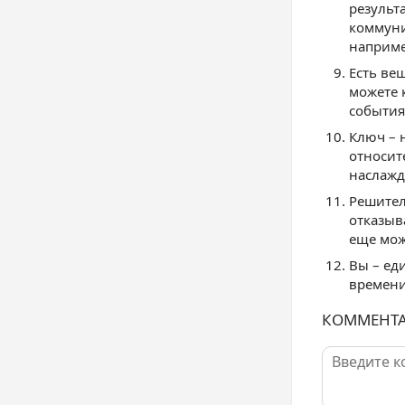
результ
коммуни
наприм
Есть ве
можете 
события
Ключ – 
относит
наслажд
Решител
отказыв
еще мож
Вы – ед
времени
КОММЕНТ