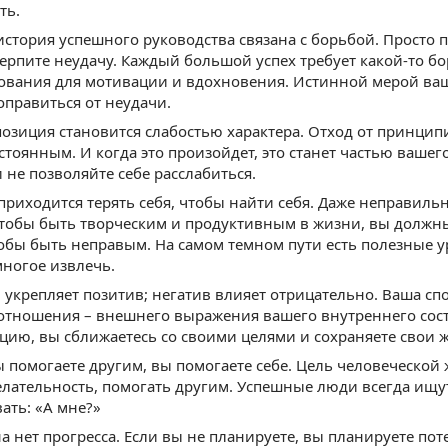
ть.
история успешного руководства связана с борьбой. Просто по
терпите неудачу. Каждый большой успех требует какой-то б
ования для мотивации и вдохновения. Истинной мерой вашег
оправиться от неудачи.
позиция становится слабостью характера. Отход от принци
остоянным. И когда это произойдет, это станет частью ваше
и не позволяйте себе расслабиться.
приходится терять себя, чтобы найти себя. Даже неправил
Чтобы быть творческим и продуктивным в жизни, вы должны
тобы быть неправым. На самом темном пути есть полезные 
ногое извлечь.
 укрепляет позитив; негатив влияет отрицательно. Ваша сп
отношения – внешнего выражения вашего внутреннего сост
цию, вы сближаетесь со своими целями и сохраняете свои 
ы помогаете другим, вы помогаете себе. Цель человеческой 
лательность, помогать другим. Успешные люди всегда ищу
ать: «А мне?»
на нет прогресса. Если вы не планируете, вы планируете пот