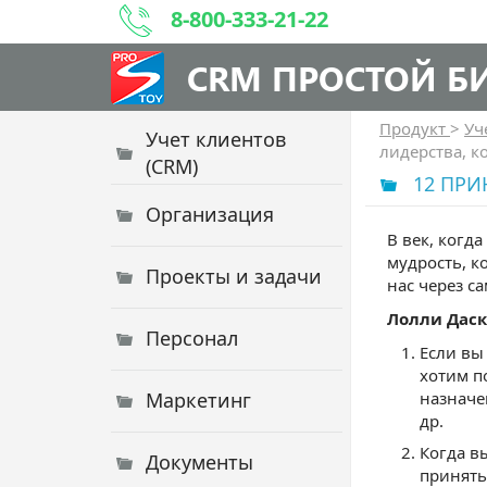
8-800-333-21-22
CRM ПРОСТОЙ Б
Продукт
>
Уч
Учет клиентов
лидерства, к
(CRM)
12 ПРИ
Организация
В век, когд
мудрость, к
Проекты и задачи
нас через с
Лолли Даск
Персонал
Если вы
хотим п
Маркетинг
назначе
др.
Когда в
Документы
принять