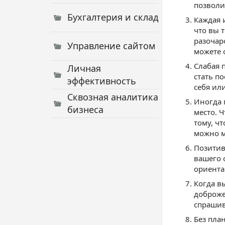
позволи
Бухгалтерия и склад
Каждая 
что вы 
разочар
Управление сайтом
можете 
Слабая 
Личная
стать п
эффективность
себя ил
Сквозная аналитика
Иногда 
бизнеса
место. 
тому, ч
можно м
Позитив
вашего 
ориента
Когда в
доброже
спрашив
Без пла