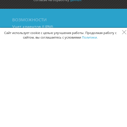
ВОЗМОЖНОСТИ
Учет клиентов (ЦРМ)
Сквозная аналитика бизнеса
Сайт использует cookie с целью улучшения работы. Продолжая работу с
сайтом, вы соглашаетесь с условиями
Политики.
Управление персоналом
Управление проектами
Документооборот
Управление складом и бухгалтерия
ПОМОЩЬ
Частые вопросы
Руководство пользователя
Видео-уроки
Задать вопрос
Поделиться идеей
Защита данных
Удаленный доступ
Карта сайта