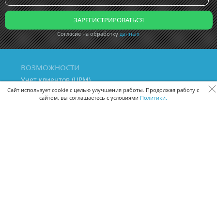
Согласие на обработку
данных
ВОЗМОЖНОСТИ
Учет клиентов (ЦРМ)
Сквозная аналитика бизнеса
Сайт использует cookie с целью улучшения работы. Продолжая работу с
сайтом, вы соглашаетесь с условиями
Политики.
Управление персоналом
Управление проектами
Документооборот
Управление складом и бухгалтерия
ПОМОЩЬ
Частые вопросы
Руководство пользователя
Видео-уроки
Задать вопрос
Поделиться идеей
Защита данных