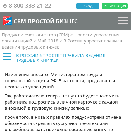
8-800-333-21-22
ВХОД
РЕГИСТРАЦИЯ
CRM ПРОСТОЙ БИЗНЕС
Продукт
>
Учет клиентов (CRM)
>
Новости управления
организацией
>
Май 2018
>
В России упростят правила
ведения трудовых книжек
В РОССИИ УПРОСТЯТ ПРАВИЛА ВЕДЕНИЯ
ТРУДОВЫХ КНИЖЕК
Изменения вносятся Министерством труда и
социальной защиты РФ. В частности, предлагается
несколько упрощений.
Так, работодателю теперь не нужно будет знакомить
работника под роспись в личной карточке с каждой
вносимой в трудовую книжку записью.
Кроме того, в новых правилах предусмотрена отмена
обязанности скреплять сургучной печатью или
опломбировывать приходно-расходную книгу по