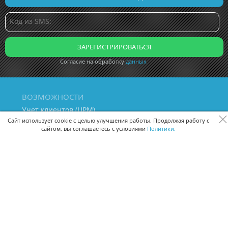
Согласие на обработку
данных
ВОЗМОЖНОСТИ
Учет клиентов (ЦРМ)
Сквозная аналитика бизнеса
Сайт использует cookie с целью улучшения работы. Продолжая работу с
сайтом, вы соглашаетесь с условиями
Политики.
Управление персоналом
Управление проектами
Документооборот
Управление складом и бухгалтерия
ПОМОЩЬ
Частые вопросы
Руководство пользователя
Видео-уроки