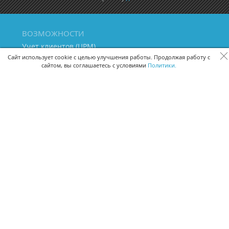
ВОЗМОЖНОСТИ
Учет клиентов (ЦРМ)
Сквозная аналитика бизнеса
Сайт использует cookie с целью улучшения работы. Продолжая работу с
сайтом, вы соглашаетесь с условиями
Политики.
Управление персоналом
Управление проектами
Документооборот
Управление складом и бухгалтерия
ПОМОЩЬ
Частые вопросы
Руководство пользователя
Видео-уроки
Задать вопрос
Поделиться идеей
Защита данных
Удаленный доступ
Карта сайта