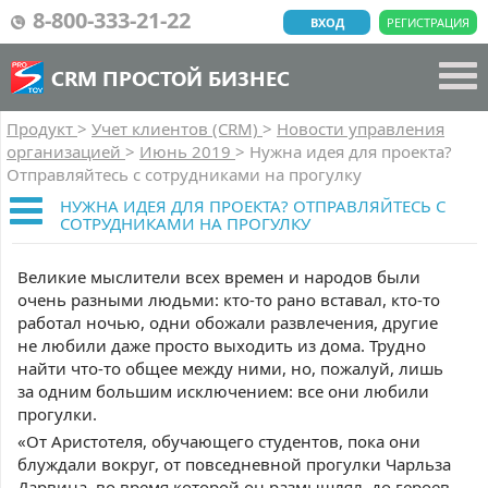
8-800-333-21-22
ВХОД
РЕГИСТРАЦИЯ
CRM ПРОСТОЙ БИЗНЕС
Продукт
>
Учет клиентов (CRM)
>
Новости управления
организацией
>
Июнь 2019
>
Нужна идея для проекта?
Отправляйтесь с сотрудниками на прогулку
НУЖНА ИДЕЯ ДЛЯ ПРОЕКТА? ОТПРАВЛЯЙТЕСЬ С
СОТРУДНИКАМИ НА ПРОГУЛКУ
Великие мыслители всех времен и народов были
очень разными людьми: кто-то рано вставал, кто-то
работал ночью, одни обожали развлечения, другие
не любили даже просто выходить из дома. Трудно
найти что-то общее между ними, но, пожалуй, лишь
за одним большим исключением: все они любили
прогулки.
«От Аристотеля, обучающего студентов, пока они
блуждали вокруг, от повседневной прогулки Чарльза
Дарвина, во время которой он размышлял, до героев