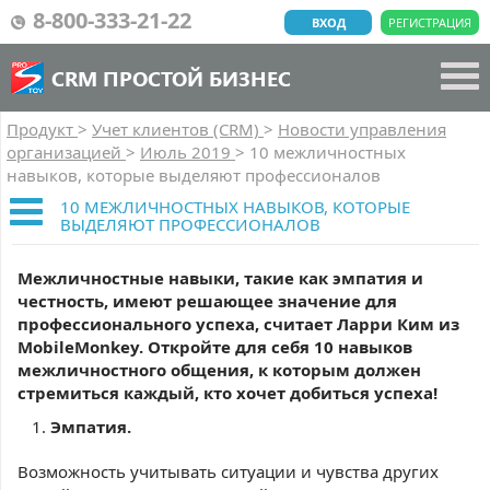
8-800-333-21-22
ВХОД
РЕГИСТРАЦИЯ
CRM ПРОСТОЙ БИЗНЕС
Продукт
>
Учет клиентов (CRM)
>
Новости управления
организацией
>
Июль 2019
>
10 межличностных
навыков, которые выделяют профессионалов
10 МЕЖЛИЧНОСТНЫХ НАВЫКОВ, КОТОРЫЕ
ВЫДЕЛЯЮТ ПРОФЕССИОНАЛОВ
Межличностные навыки, такие как эмпатия и
честность, имеют решающее значение для
профессионального успеха, считает Ларри Ким из
MobileMonkey. Откройте для себя 10 навыков
межличностного общения, к которым должен
стремиться каждый, кто хочет добиться успеха!
Эмпатия.
Возможность учитывать ситуации и чувства других