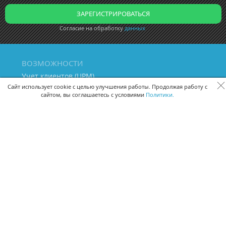
Согласие на обработку
данных
ВОЗМОЖНОСТИ
Учет клиентов (ЦРМ)
Сквозная аналитика бизнеса
Сайт использует cookie с целью улучшения работы. Продолжая работу с
сайтом, вы соглашаетесь с условиями
Политики.
Управление персоналом
Управление проектами
Документооборот
Управление складом и бухгалтерия
ПОМОЩЬ
Частые вопросы
Руководство пользователя
Видео-уроки
Задать вопрос
Поделиться идеей
Защита данных
Удаленный доступ