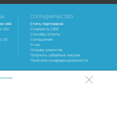
МЫ
СОТРУДНИЧЕСТВО
ws х64
Стать партнером
s х32
Стоимость CRM
Способы оплаты
c OS
Соглашение
S
О нас
Отзывы клиентов
Получать забавные письма
Политика конфиденциальности
олитики.
СКАЧАТЬ CRM