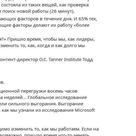
 состояла из таких вещей, как проверка
 поиск новой работы (26 минут).
кающих факторов в течение дня. И 65% тех,
кающие факторы делают их работу «более
м?» Пришло время, чтобы мы, как лидеры,
менить то, как, когда и как долго мы
тент-директор O.C. Tanner Institute Тодд
в.
ционной перегрузки восемь часов
а неделей... Глобальное исследование
 или сильного выгорания. Выгорание
 как мы узнали из исследования Microsoft
имо изменить то, как мы работаем. Если на
возможно, пришло время что-то менять.