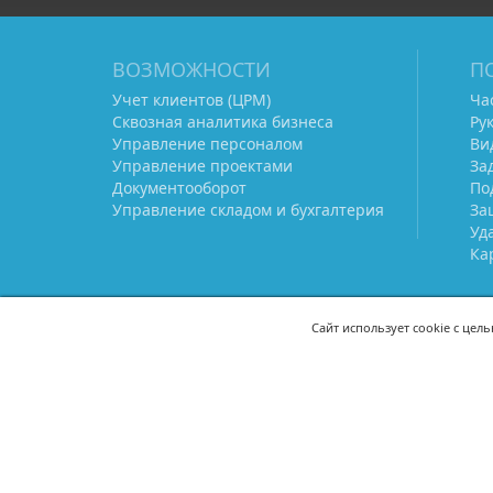
ВОЗМОЖНОСТИ
П
Учет клиентов (ЦРМ)
Ча
Сквозная аналитика бизнеса
Ру
Управление персоналом
Ви
Управление проектами
За
Документооборот
По
Управление складом и бухгалтерия
За
Уд
Ка
Сайт использует cookie с цел
СВЯЖИТЕСЬ С НАМИ
8 (800) 333-21-22
+7 (495) 233-02