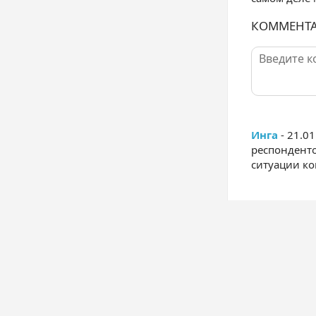
КОММЕНТ
Инга
- 21.0
респонденто
ситуации ко