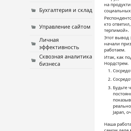
на продукти
Бухгалтерия и склад
социальных 
Респонденто
кто ответил
Управление сайтом
терпимой».
Этот вывод 
Личная
начали приз
эффективность
работаем.
Сквозная аналитика
Итак, как п
бизнеса
Нордстрем.
Сосредот
Сосредо
Будьте 
постоян
показыв
реально
Japan, 
Наша работа
самом деле 