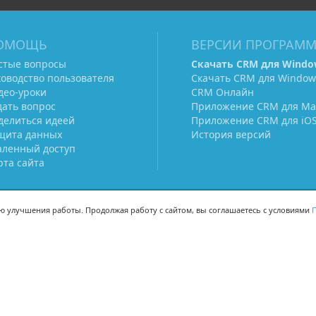
ОМОЩЬ
ВЕРСИИ ПРОГРАМ
стые вопросы
Скачать CRM для Windo
ководство пользователя
Скачать CRM для Window
део-уроки
CRM Онлайн
дать вопрос
Приложение CRM для Ma
делиться идеей
Приложение CRM для iO
щита данных
История версий
аленный доступ
рта сайта
ью улучшения работы. Продолжая работу с сайтом, вы соглашаетесь с условиями
П
МЫ В СОЦСЕТЯХ
-02