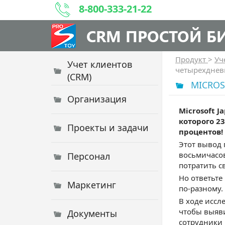
8-800-333-21-22
CRM ПРОСТОЙ Б
Продукт
>
Уч
Учет клиентов
четырехднев
(CRM)
MICROS
Организация
Microsoft 
которого 2
Проекты и задачи
процентов!
Этот вывод 
восьмичасов
Персонал
потратить с
Но ответьте 
Маркетинг
по-разному.
В ходе иссл
чтобы выяви
Документы
сотрудники 