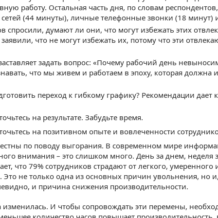
вную работу. Остальная часть дня, по словам респондентов,
сетей (44 минуты), личные телефонные звонки (18 минут) и
в спросили, думают ли они, что могут избежать этих отвле
, заявили, что не могут избежать их, потому что эти отвле
заставляет задать вопрос: «Почему рабочий день невыноси
навать, что мы живем и работаем в эпоху, которая должна из
одготовить переход к гибкому графику? Рекомендации дает кон
очьтесь на результате. Забудьте время.
точьтесь на позитивном опыте и вовлеченности сотруднико
честны по поводу выгорания. В современном мире информа
ного внимания – это слишком много. День за днем, неделя з
ает, что 79% сотрудников страдают от легкого, умеренного
. Это не только одна из основных причин увольнения, но и,
очевидно, и причина снижения производительности.
 изменилась. И чтобы сопровождать эти перемены, необход
меньшее количество часов повышает производительность, 