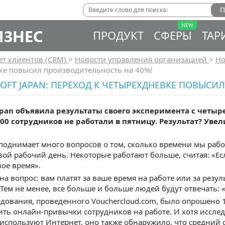
ИЗНЕС
ПРОДУКТ
СФЕРЫ
ТАР
ет клиентов (CRM)
>
Новости управления организацией
>
Но
ке повысил производительность на 40%!
OFT JAPAN: ПЕРЕХОД К ЧЕТЫРЕХДНЕВКЕ ПОВЫСИ
Japan объявила результаты своего эксперимента с четыр
300 сотрудников не работали в пятницу. Результат? Уве
поднимает много вопросов о том, сколько времени мы рабо
ой рабочий день. Некоторые работают больше, считая: «Ес
вое время».
на вопрос: вам платят за ваше время на работе или за резуль
 Тем не менее, все больше и больше людей будут отвечать: «
едования, проведенного Vouchercloud.com, было опрошено 1
ть онлайн-привычки сотрудников на работе. И хотя исслед
используют Интернет, оно также обнаружило, что средний с