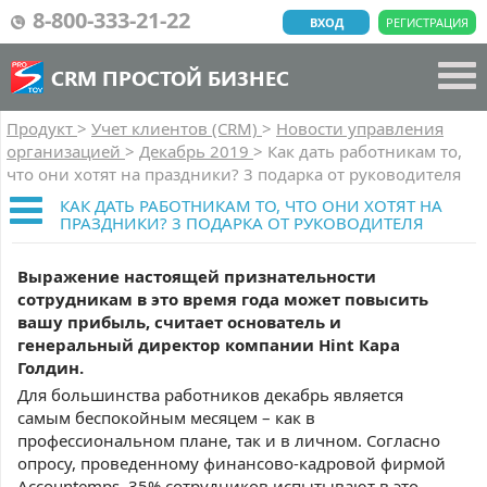
8-800-333-21-22
ВХОД
РЕГИСТРАЦИЯ
CRM ПРОСТОЙ БИЗНЕС
Продукт
>
Учет клиентов (CRM)
>
Новости управления
организацией
>
Декабрь 2019
>
Как дать работникам то,
что они хотят на праздники? 3 подарка от руководителя
КАК ДАТЬ РАБОТНИКАМ ТО, ЧТО ОНИ ХОТЯТ НА
ПРАЗДНИКИ? 3 ПОДАРКА ОТ РУКОВОДИТЕЛЯ
Выражение настоящей признательности
сотрудникам в это время года может повысить
вашу прибыль, считает основатель и
генеральный директор компании Hint Кара
Голдин.
Для большинства работников декабрь является
самым беспокойным месяцем – как в
профессиональном плане, так и в личном. Согласно
опросу, проведенному финансово-кадровой фирмой
Accountemps, 35% сотрудников испытывают в это