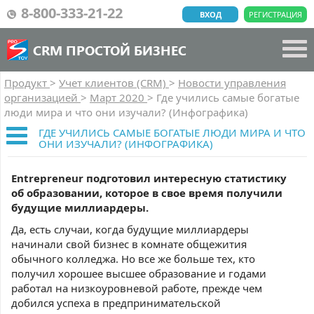
8-800-333-21-22
ВХОД
РЕГИСТРАЦИЯ
CRM ПРОСТОЙ БИЗНЕС
Продукт
>
Учет клиентов (CRM)
>
Новости управления
организацией
>
Март 2020
>
Где учились самые богатые
люди мира и что они изучали? (Инфографика)
ГДЕ УЧИЛИСЬ САМЫЕ БОГАТЫЕ ЛЮДИ МИРА И ЧТО
ОНИ ИЗУЧАЛИ? (ИНФОГРАФИКА)
Entrepreneur подготовил интересную статистику
об образовании, которое в свое время получили
будущие миллиардеры.
Да, есть случаи, когда будущие миллиардеры
начинали свой бизнес в комнате общежития
обычного колледжа. Но все же больше тех, кто
получил хорошее высшее образование и годами
работал на низкоуровневой работе, прежде чем
добился успеха в предпринимательской