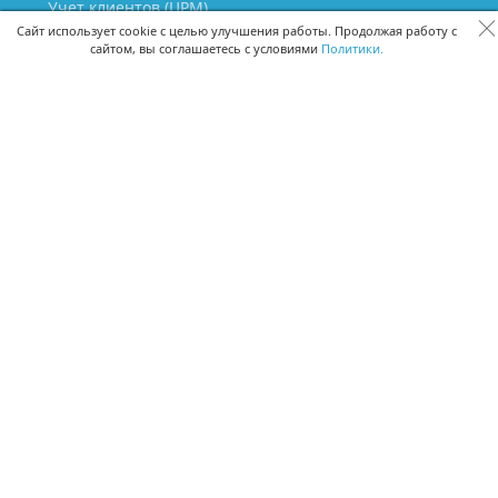
Учет клиентов (ЦРМ)
Сквозная аналитика бизнеса
Сайт использует cookie с целью улучшения работы. Продолжая работу с
сайтом, вы соглашаетесь с условиями
Политики.
Управление персоналом
Управление проектами
Документооборот
Управление складом и бухгалтерия
ПОМОЩЬ
Частые вопросы
Руководство пользователя
Видео-уроки
Задать вопрос
Поделиться идеей
Защита данных
Удаленный доступ
Карта сайта
ВЕРСИИ ПРОГРАММЫ
Скачать CRM для Windows х64
Скачать CRM для Windows х32
CRM Онлайн