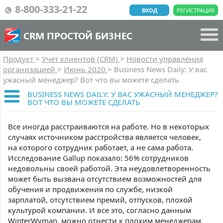
8-800-333-21-22
ВХОД
РЕГИСТРАЦИЯ
CRM ПРОСТОЙ БИЗНЕС
Продукт
>
Учет клиентов (CRM)
>
Новости управления
организацией
>
Июнь 2020
>
Business News Daily: У вас
ужасный менеджер? Вот что вы можете сделать
BUSINESS NEWS DAILY: У ВАС УЖАСНЫЙ МЕНЕДЖЕР?
ВОТ ЧТО ВЫ МОЖЕТЕ СДЕЛАТЬ
Все иногда расстраиваются на работе. Но в некоторых
случаях источником расстройства является человек,
на которого сотрудник работает, а не сама работа.
Исследование Gallup показало: 56% сотрудников
недовольны своей работой. Эта неудовлетворенность
может быть вызвана отсутствием возможностей для
обучения и продвижения по службе, низкой
зарплатой, отсутствием премий, отпусков, плохой
культурой компании. И все это, согласно данным
WinterWyman, можно отнести к плохим менеджерам.