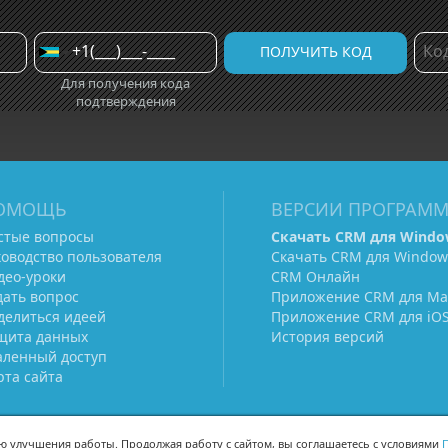
Для получения кода
подтверждения
ОМОЩЬ
ВЕРСИИ ПРОГРАМ
стые вопросы
Скачать CRM для Windo
ководство пользователя
Скачать CRM для Window
део-уроки
CRM Онлайн
дать вопрос
Приложение CRM для Ma
делиться идеей
Приложение CRM для iO
щита данных
История версий
аленный доступ
рта сайта
ью улучшения работы. Продолжая работу с сайтом, вы соглашаетесь с условиями
П