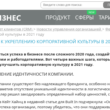
ИЗНЕС
ПРОДУКТ
СФЕРЫ
ТАР
ет клиентов (CRM)
>
Новости управления организацией
>
Фе
й культуры в 2021 году
 К УКРЕПЛЕНИЮ КОРПОРАТИВНОЙ КУЛЬТУРЫ В 20
ться успеха в бизнесе после сложного 2020 года, созда
ми и работодателями. Вот четыре важных шага, котор
улучшить корпоративную культуру в 2021 году.
ЕЛЕНИЕ ИДЕНТИЧНОСТИ КОМПАНИИ.
ании существуют без надлежащего брендинга, особенно на
Заметив отсутствие уникальной идентичности в логистическ
ер решил закодировать определенный набор ценностей, св
 Кейт Хайнц в недавней статье для Built In подчеркнула: 
успеха организации, поэтому убедитесь, что они поддерж