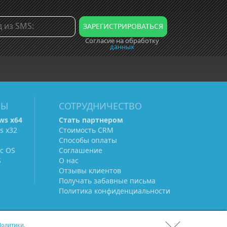
Согласие на обработку
данных
МЫ
СОТРУДНИЧЕСТВО
ws х64
Стать партнером
s х32
Стоимость CRM
Способы оплаты
c OS
Соглашение
S
О нас
Отзывы клиентов
Получать забавные письма
Политика конфиденциальности
олитики.