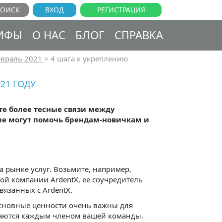
ВХОД
РЕГИСТРАЦИЯ
ИФЫ
О НАС
БЛОГ
СПРАВКА
враль 2021
>
4 шага к укреплению
21 ГОДУ
йте более тесные связи между
ые могут помочь брендам-новичкам и
 рынке услуг. Возьмите, например,
ой компании ArdentX, ее соучредитель
язанных с ArdentX.
«Основные ценности очень важны для
иваются каждым членом вашей команды.