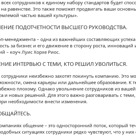
всех сотрудников к единому набору стандартов будет спос
на равенстве. Это также поможет продвигать ваши основны
емлемой частью вашей культуры».
ЕЧЕНИЕ ПОДОТЧЕТНОСТИ ВЫСШЕГО РУКОВОДСТВА.
оп-менеджмента – одна из важнейших составляющих успеха
ость за бизнес и его движение в сторону роста, инноваций 
й – коуч Луис Хорхе Риос.
ЕНИЕ ИНТЕРВЬЮ С ТЕМИ, КТО РЕШИЛ УВОЛИТЬСЯ.
 сотрудники неизбежно захотят покинуть компанию. Это м
ожности, смена карьеры или дальнейшее образование. К те
збежно плохому. Однако увольнение сотрудников из вашей
са и новых решений. Для этого важно разговаривать с теми
при необходимости внести изменения.
 ОБЩАЙТЕСЬ.
омпаниях общение – это односторонний поток, который течет
подобных ситуациях сотрудники редко чувствуют, что у них 