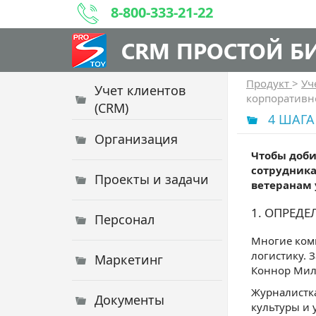
8-800-333-21-22
CRM ПРОСТОЙ Б
Продукт
>
Уч
Учет клиентов
корпоративно
(CRM)
4 ШАГА
Организация
Чтобы доби
сотрудника
Проекты и задачи
ветеранам 
1. ОПРЕД
Персонал
Многие комп
логистику. 
Маркетинг
Коннор Милл
Журналистка
Документы
культуры и 