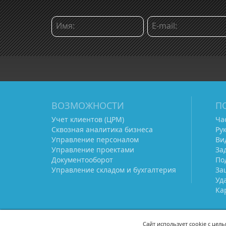
ВОЗМОЖНОСТИ
П
Учет клиентов (ЦРМ)
Ча
Сквозная аналитика бизнеса
Ру
Управление персоналом
Ви
Управление проектами
За
Документооборот
По
Управление складом и бухгалтерия
За
Уд
Ка
Сайт использует cookie с цел