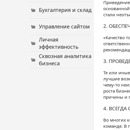
Приведение 
основанной 
Бухгалтерия и склад
стали неотъ
2. ОБЕСП
Управление сайтом
«Качество т
Личная
ответственн
эффективность
рекомендаци
Сквозная аналитика
3. ПРОВЕД
бизнеса
Те или иные
лучшие возм
чему-то неи
роста бизне
причины и 
4. ВСЕГДА
Во многих к
команде. В 