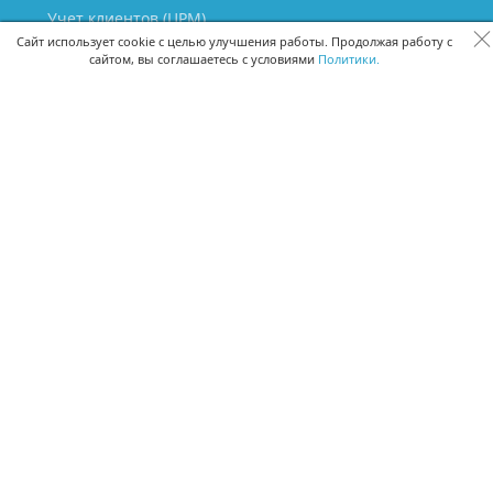
Учет клиентов (ЦРМ)
Сквозная аналитика бизнеса
Сайт использует cookie с целью улучшения работы. Продолжая работу с
сайтом, вы соглашаетесь с условиями
Политики.
Управление персоналом
Управление проектами
Документооборот
Управление складом и бухгалтерия
ПОМОЩЬ
Частые вопросы
Руководство пользователя
Видео-уроки
Задать вопрос
Поделиться идеей
Защита данных
Удаленный доступ
Карта сайта
ВЕРСИИ ПРОГРАММЫ
Скачать CRM для Windows х64
Скачать CRM для Windows х32
CRM Онлайн