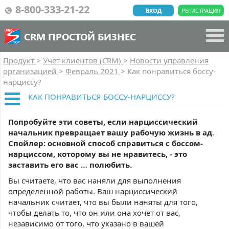
8-800-333-21-22
ВХОД
РЕГИСТРАЦИЯ
CRM ПРОСТОЙ БИЗНЕС
Продукт
>
Учет клиентов (CRM)
>
Новости управления
организацией
>
Февраль 2021
>
Как понравиться боссу-
нарциссу?
КАК ПОНРАВИТЬСЯ БОССУ-НАРЦИССУ?
Попробуйте эти советы, если нарциссический
начальник превращает вашу рабочую жизнь в ад.
Спойлер: основной способ справиться с боссом-
нарциссом, которому вы не нравитесь, - это
заставить его вас … полюбить.
Вы считаете, что вас наняли для выполнения
определенной работы. Ваш нарциссический
начальник считает, что вы были наняты для того,
чтобы делать то, что он или она хочет от вас,
независимо от того, что указано в вашей