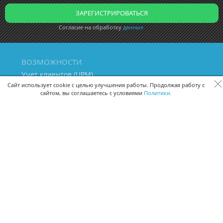
Согласие на обработку
данных
ВОЗМОЖНОСТИ
Учет клиентов (ЦРМ)
Сквозная аналитика бизнеса
Сайт использует cookie с целью улучшения работы. Продолжая работу с
сайтом, вы соглашаетесь с условиями
Политики.
Управление персоналом
Управление проектами
Документооборот
Управление складом и бухгалтерия
ПОМОЩЬ
Частые вопросы
Руководство пользователя
Видео-уроки
Задать вопрос
Поделиться идеей
Защита данных
Удаленный доступ