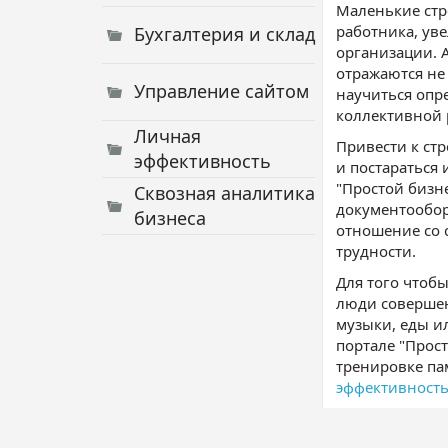
Маленькие стр
работника, ув
Бухгалтерия и склад
организации. А
отражаются не
Управление сайтом
научиться опр
коллективной 
Личная
Привести к стр
эффективность
и постараться
"Простой бизн
Сквозная аналитика
документообор
бизнеса
отношение со 
трудности.
Для того чтобы
люди совершен
музыки, еды ил
портале "Прос
тренировке па
эффективност