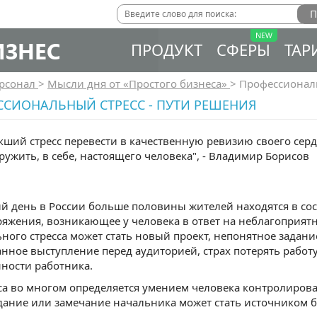
ИЗНЕС
ПРОДУКТ
СФЕРЫ
ТАР
рсонал
>
Мысли дня от «Простого бизнеса»
>
Профессиональ
ССИОНАЛЬНЫЙ СТРЕСС - ПУТИ РЕШЕНИЯ
кший стресс перевести в качественную ревизию своего сер
ужить, в себе, настоящего человека", - Владимир Борисов
 день в России больше половины жителей находятся в состоя
ряжения, возникающее у человека в ответ на неблагоприя
ного стресса может стать новый проект, непонятное задани
ное выступление перед аудиторией, страх потерять работу,
ности работника.
сса во многом определяется умением человека контролирова
дание или замечание начальника может стать источником