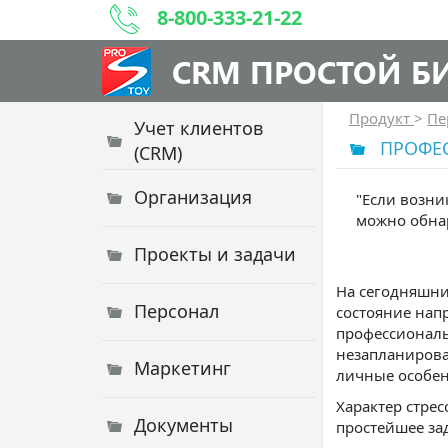
8-800-333-21-22
CRM ПРОСТОЙ Б
Продукт
>
Пе
Учет клиентов
ПРОФЕ
(CRM)
Организация
"Если возни
можно обнар
Проекты и задачи
На сегодняшний
Персонал
состояние нап
профессиональ
незапланирован
Маркетинг
личные особен
Характер стре
Документы
простейшее за