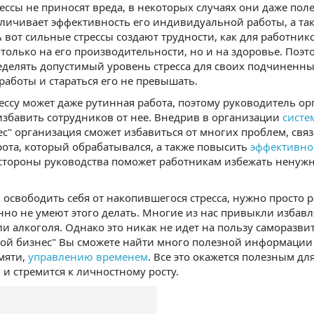
ессы не приносят вреда, в некоторых случаях они даже пол
еличивает эффективность его индивидуальной работы, а та
 вот сильные стрессы создают трудности, как для работнико
 только на его производительности, но и на здоровье. По
еделять допустимый уровень стресса для своих подчиненны
работы и стараться его не превышать.
ессу может даже рутинная работа, поэтому руководитель ор
 избавить сотрудников от нее. Внедрив в организации
систе
ес" организация сможет избавиться от многих проблем, св
ота, который обрабатывался, а также повысить
эффективно
стороны руководства поможет работникам избежать ненужн
 освободить себя от накопившегося стресса, нужно просто 
но не умеют этого делать. Многие из нас привыкли избавля
и алкоголя. Однако это никак не идет на пользу саморазви
той бизнес" Вы сможете найти много полезной информаци
мяти,
управлению временем
. Все это окажется полезным для
ь
и стремится к личностному росту.