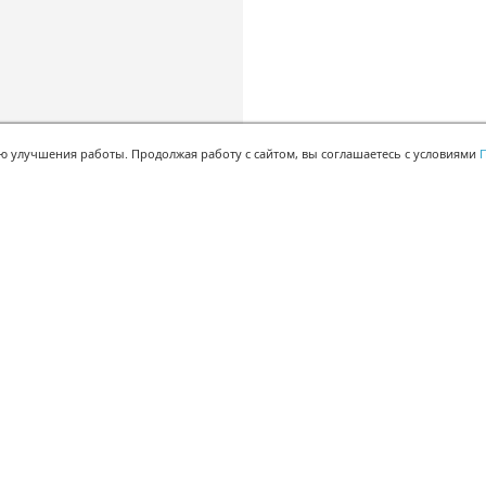
ью улучшения работы. Продолжая работу с сайтом, вы соглашаетесь с условиями
П
БЫСТРАЯ РЕГИСТРАЦИЯ В БЕСПЛАТНОЙ CRM
Для получения кода
подтверждения