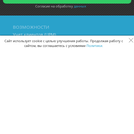
Согласие на обработку
данных
ВОЗМОЖНОСТИ
Учет клиентов (ЦРМ)
Сквозная аналитика бизнеса
Сайт использует cookie с целью улучшения работы. Продолжая работу с
сайтом, вы соглашаетесь с условиями
Политики.
Управление персоналом
Управление проектами
Документооборот
Управление складом и бухгалтерия
ПОМОЩЬ
Частые вопросы
Руководство пользователя
Видео-уроки
Задать вопрос
Поделиться идеей
Защита данных
Удаленный доступ
Карта сайта