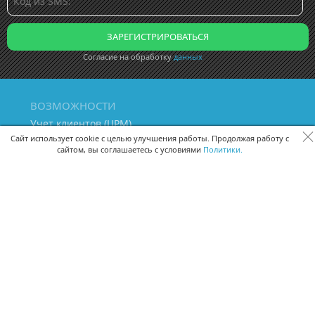
Согласие на обработку
данных
ВОЗМОЖНОСТИ
Учет клиентов (ЦРМ)
Сквозная аналитика бизнеса
Сайт использует cookie с целью улучшения работы. Продолжая работу с
сайтом, вы соглашаетесь с условиями
Политики.
Управление персоналом
Управление проектами
Документооборот
Управление складом и бухгалтерия
ПОМОЩЬ
Частые вопросы
Руководство пользователя
Видео-уроки
Задать вопрос
Поделиться идеей