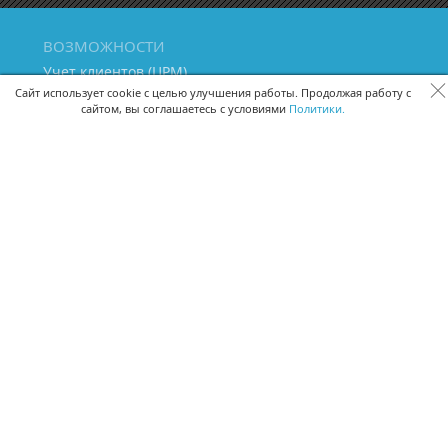
ВОЗМОЖНОСТИ
Учет клиентов (ЦРМ)
Сквозная аналитика бизнеса
Сайт использует cookie с целью улучшения работы. Продолжая работу с
сайтом, вы соглашаетесь с условиями
Политики.
Управление персоналом
Управление проектами
Документооборот
Управление складом и бухгалтерия
ПОМОЩЬ
Частые вопросы
Руководство пользователя
Видео-уроки
Задать вопрос
Поделиться идеей
Защита данных
Удаленный доступ
Карта сайта
ВЕРСИИ ПРОГРАММЫ