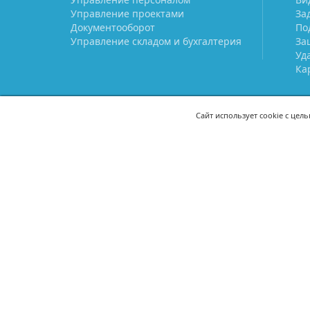
Управление проектами
За
Документооборот
По
Управление складом и бухгалтерия
За
Уд
Ка
Сайт использует cookie с цел
СВЯЖИТЕСЬ С НАМИ
8 (800) 333-21-22
+7 (495) 233-02
8 (499) 110-21-22
+7 (985) 233-02
mail@prostoy.ru
121205, г. Москва, территория
инновационного центра