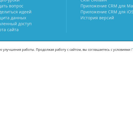
дать вопрос
Приложение CRM для Ma
делиться идеей
Приложение CRM для iO
щита данных
История версий
аленный доступ
рта сайта
ью улучшения работы. Продолжая работу с сайтом, вы соглашаетесь с условиями
П
МЫ В СОЦСЕТЯХ
-02
-02
Поделиться