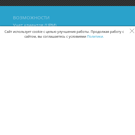
ВОЗМОЖНОСТИ
Учет клиентов (ЦРМ)
Сквозная аналитика бизнеса
Сайт использует cookie с целью улучшения работы. Продолжая работу с
сайтом, вы соглашаетесь с условиями
Политики.
Управление персоналом
Управление проектами
Документооборот
Управление складом и бухгалтерия
ПОМОЩЬ
Частые вопросы
Руководство пользователя
Видео-уроки
Задать вопрос
Поделиться идеей
Защита данных
Удаленный доступ
Карта сайта
ВЕРСИИ ПРОГРАММЫ