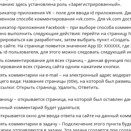
чанию здесь установлена роль «Зарегистрированный».
икатор приложения VK – поле для ввода id приложения. Да
енном способе комментирования «vk.com». Для vk.com дост
икатор приложения Facebook – при выборе способа коммен
чно выполнить следующие действия: перейти на страницу htt
трироваться как разработчик, затем выбрать пункт «Создат
о сайте. На странице появится значение App ID: XXXXXX, где
ь id пользователя, для этого можно следовать следующей и
ь комментирование для всех страниц – данная функция по
ирования всех страниц сайта одним нажатием кнопки.
ять комментарии на e-mail – на электронный адрес модера
его вида: Название страницы (title), на которой был разм
ссылки: Открыть страницу, Удалить, Ответить.
аницу – открывается страница, на которой был оставлен д
анный комментарий будет удаляться;
открывается окно для ввода ответа на сайте на данный ком
ять комментарии в задачу – Подключение этого пункта буд
арии отправляются в задачу. Эта задача создается при созд