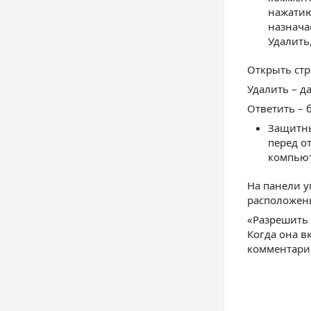
нажатию
назнача
Удалить
Открыть стр
Удалить – д
Ответить – 
Защитны
перед о
компью
На панели у
расположен
«Разрешить
Когда она в
комментари