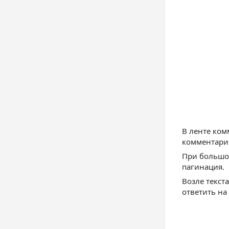
В ленте ком
комментарий
При большом
пагинация.
Возле текст
ответить на