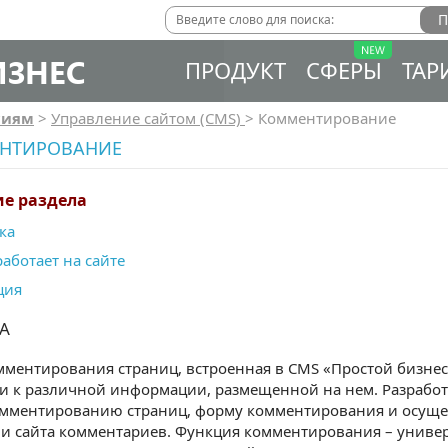
ИЗНЕС
ПРОДУКТ
СФЕРЫ
ТАР
сиям
>
Управление сайтом (CMS)
>
Комментирование
НТИРОВАНИЕ
е раздела
ка
работает на сайте
ция
А
ментирования страниц, встроенная в CMS «Простой бизнес»
 к различной информации, размещенной на нем. Разработч
комментированию страниц, форму комментирования и осущ
и сайта комментариев. Функция комментирования – универ