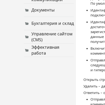
По умол
Документы
Идентиф
подключ
Идентиф
Бухгалтерия и склад
достато
зарегис
Управление сайтом
данные 
(CMS)
получит
Эффективная
Включит
работа
коммент
Отправл
следующ
и гипер
Открыть стр
Удалить – д
Ответить – 
Отправл
коммент