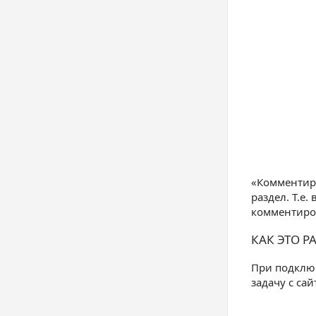
«Комментиро
раздел. Т.е
комментиро
КАК ЭТО Р
При подключ
задачу с са