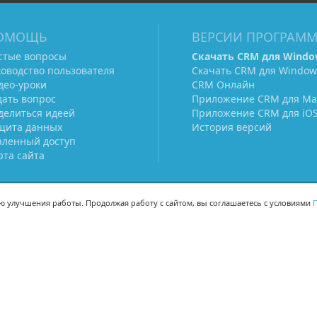
ОМОЩЬ
ВЕРСИИ ПРОГРАМ
стые вопросы
Скачать CRM для Windo
ководство пользователя
Скачать CRM для Window
део-уроки
CRM Онлайн
дать вопрос
Приложение CRM для Ma
делиться идеей
Приложение CRM для iO
щита данных
История версий
аленный доступ
рта сайта
ью улучшения работы. Продолжая работу с сайтом, вы соглашаетесь с условиями
П
МЫ В СОЦСЕТЯХ
-02