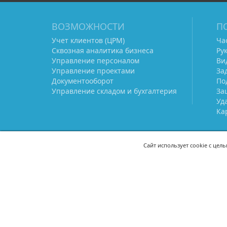
ВОЗМОЖНОСТИ
П
Учет клиентов (ЦРМ)
Ча
Сквозная аналитика бизнеса
Ру
Управление персоналом
Ви
Управление проектами
За
Документооборот
По
Управление складом и бухгалтерия
За
Уд
Ка
Сайт использует cookie с цел
СВЯЖИТЕСЬ С НАМИ
8 (800) 333-21-22
+7 (495) 233-02