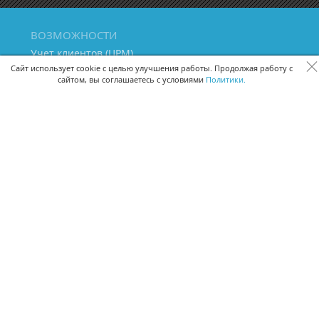
ВОЗМОЖНОСТИ
Учет клиентов (ЦРМ)
Сквозная аналитика бизнеса
Сайт использует cookie с целью улучшения работы. Продолжая работу с
сайтом, вы соглашаетесь с условиями
Политики.
Управление персоналом
Управление проектами
Документооборот
Управление складом и бухгалтерия
ПОМОЩЬ
Частые вопросы
Руководство пользователя
Видео-уроки
Задать вопрос
Поделиться идеей
Защита данных
Удаленный доступ
Карта сайта
ВЕРСИИ ПРОГРАММЫ