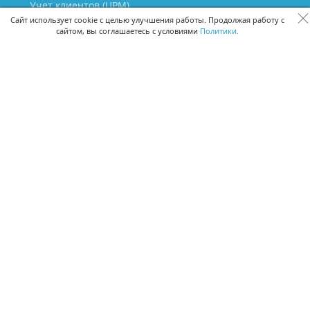
Учет клиентов (ЦРМ)
Сквозная аналитика бизнеса
Сайт использует cookie с целью улучшения работы. Продолжая работу с
сайтом, вы соглашаетесь с условиями
Политики.
Управление персоналом
Управление проектами
Документооборот
Управление складом и бухгалтерия
ПОМОЩЬ
Частые вопросы
Руководство пользователя
Видео-уроки
Задать вопрос
Поделиться идеей
Защита данных
Удаленный доступ
Карта сайта
ВЕРСИИ ПРОГРАММЫ
Скачать CRM для Windows х64
Скачать CRM для Windows х32
CRM Онлайн