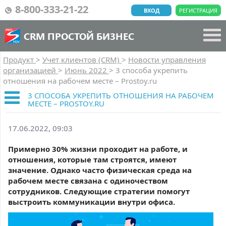
8-800-333-21-22
ВХОД
РЕГИСТРАЦИЯ
CRM ПРОСТОЙ БИЗНЕС
Продукт
>
Учет клиентов (CRM)
>
Новости управления
организацией
>
Июнь 2022
>
3 способа укрепить
отношения на рабочем месте – Prostoy.ru
3 СПОСОБА УКРЕПИТЬ ОТНОШЕНИЯ НА РАБОЧЕМ
МЕСТЕ – PROSTOY.RU
17.06.2022, 09:03
Примерно 30% жизни проходит на работе, и
отношения, которые там строятся, имеют
значение. Однако часто физическая среда на
рабочем месте связана с одиночеством
сотрудников. Следующие стратегии помогут
выстроить коммуникации внутри офиса.