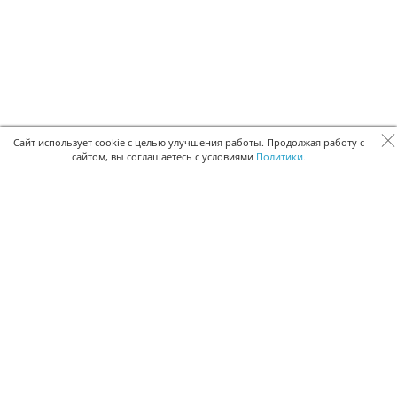
Сайт использует cookie с целью улучшения работы. Продолжая работу с
сайтом, вы соглашаетесь с условиями
Политики.
БЫСТРАЯ РЕГИСТРАЦИЯ В БЕСПЛАТНОЙ CRM
Для получения кода подтверждения