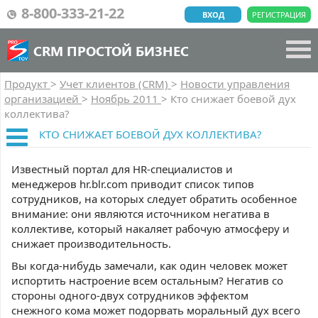
8-800-333-21-22
ВХОД
РЕГИСТРАЦИЯ
CRM ПРОСТОЙ БИЗНЕС
Продукт
>
Учет клиентов (CRM)
>
Новости управления
организацией
>
Ноябрь 2011
>
Кто снижает боевой дух
коллектива?
КТО СНИЖАЕТ БОЕВОЙ ДУХ КОЛЛЕКТИВА?
Известный портал для HR-специалистов и
менеджеров hr.blr.com приводит список типов
сотрудников, на которых следует обратить особенное
внимание: они являются источником негатива в
коллективе, который накаляет рабочую атмосферу и
снижает производительность.
Вы когда-нибудь замечали, как один человек может
испортить настроение всем остальным? Негатив со
стороны одного-двух сотрудников эффектом
снежного кома может подорвать моральный дух всего