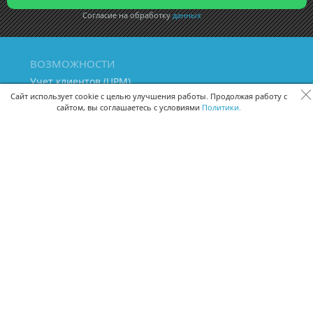
Согласие на обработку
данных
ВОЗМОЖНОСТИ
Учет клиентов (ЦРМ)
Сквозная аналитика бизнеса
Сайт использует cookie с целью улучшения работы. Продолжая работу с
сайтом, вы соглашаетесь с условиями
Политики.
Управление персоналом
Управление проектами
Документооборот
Управление складом и бухгалтерия
ПОМОЩЬ
Частые вопросы
Руководство пользователя
Видео-уроки
Задать вопрос
Поделиться идеей
Защита данных
Удаленный доступ
Карта сайта