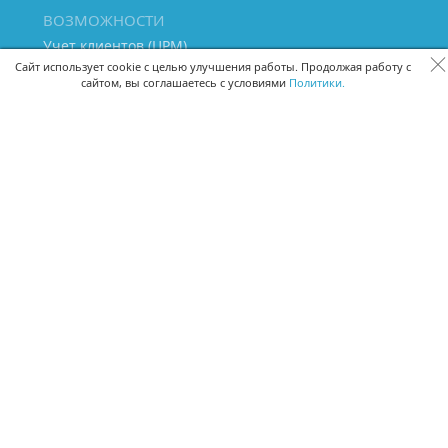
ВОЗМОЖНОСТИ
Учет клиентов (ЦРМ)
Сквозная аналитика бизнеса
Сайт использует cookie с целью улучшения работы. Продолжая работу с
сайтом, вы соглашаетесь с условиями
Политики.
Управление персоналом
Управление проектами
Документооборот
Управление складом и бухгалтерия
ПОМОЩЬ
Частые вопросы
Руководство пользователя
Видео-уроки
Задать вопрос
Поделиться идеей
Защита данных
Удаленный доступ
Карта сайта
ВЕРСИИ ПРОГРАММЫ
Скачать CRM для Windows х64