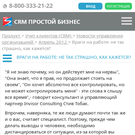
8-800-333-21-22
ВХОД
РЕГИСТРАЦИЯ
CRM ПРОСТОЙ БИЗНЕС
Продукт
>
Учет клиентов (CRM)
>
Новости управления
организацией
>
Апрель 2012
>
Враги на работе: не так
страшно, как кажется?
ВРАГИ НА РАБОТЕ: НЕ ТАК СТРАШНО, КАК КАЖЕТСЯ?
"Я не знаю почему, но он действует мне на нервы",
"Она знает, что я прав, но продолжает стоять на
своем", "Он хочет абсолютно все контролировать, но
не может контролировать меня" - эти слова я слышу
все время",- говорит консультант и управляющий
партнер Invisor Consulting Стив Тобак.
Впрочем, наверняка, те же люди думают почти так же
и о вас, считает специалист. Поэтому, прежде чем
делать выводы о человеке, необходимо
дистанцироваться от ситуации, из-за которой вы