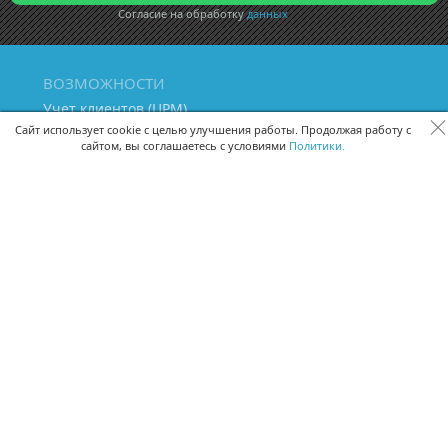
Согласие на обработку
данных
ВОЗМОЖНОСТИ
Учет клиентов (ЦРМ)
Сквозная аналитика бизнеса
Сайт использует cookie с целью улучшения работы. Продолжая работу с
сайтом, вы соглашаетесь с условиями
Политики.
Управление персоналом
Управление проектами
Документооборот
Управление складом и бухгалтерия
ПОМОЩЬ
Частые вопросы
Руководство пользователя
Видео-уроки
Задать вопрос
Поделиться идеей
Защита данных
Удаленный доступ
Карта сайта