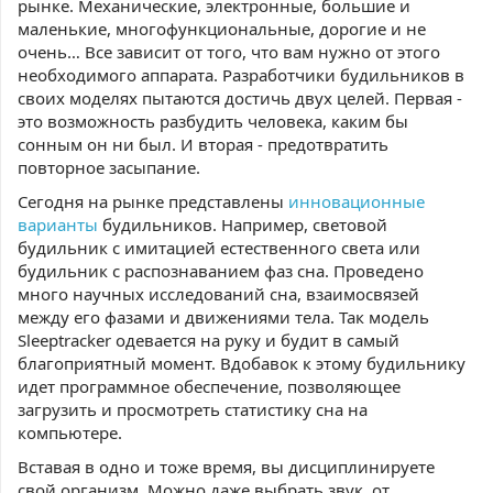
рынке. Механические, электронные, большие и
маленькие, многофункциональные, дорогие и не
очень… Все зависит от того, что вам нужно от этого
необходимого аппарата. Разработчики будильников в
своих моделях пытаются достичь двух целей. Первая -
это возможность разбудить человека, каким бы
сонным он ни был. И вторая - предотвратить
повторное засыпание.
Сегодня на рынке представлены
инновационные
варианты
будильников. Например, световой
будильник с имитацией естественного света или
будильник с распознаванием фаз сна. Проведено
много научных исследований сна, взаимосвязей
между его фазами и движениями тела. Так модель
Sleeptracker одевается на руку и будит в самый
благоприятный момент. Вдобавок к этому будильнику
идет программное обеспечение, позволяющее
загрузить и просмотреть статистику сна на
компьютере.
Вставая в одно и тоже время, вы дисциплинируете
свой организм. Можно даже выбрать звук, от