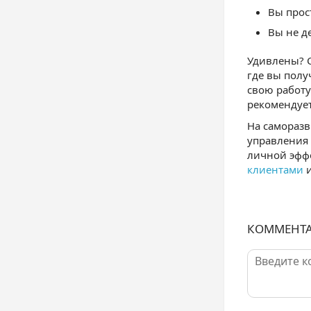
Вы прос
Вы не д
Удивлены? С
где вы полу
свою работу
рекомендует
На самораз
управления 
личной эффе
клиентами
и
КОММЕНТ