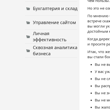
чем пользы.
Бухгалтерия и склад
Но это не о
По мнению С
встрече ска
Управление сайтом
вы могли ук
достойным к
Личная
Когда дирек
эффективность
и просите р
Сквозная аналитика
Итак, что ж
бизнеса
вы стали бо
Вы не в
У вас у
Вы не с
Вы расп
Вы не з
Вы не м
Вы жало