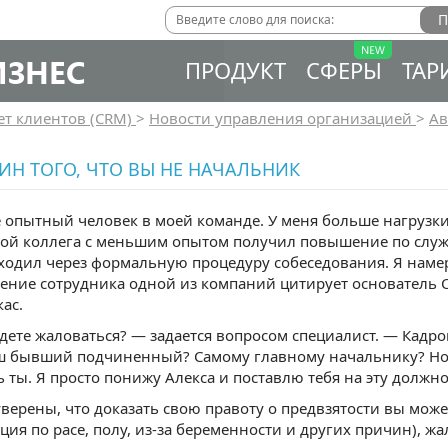
ИЗНЕС
ПРОДУКТ
СФЕРЫ
ТАР
ет клиентов (CRM)
>
Новости управления организацией
>
Ав
ИН ТОГО, ЧТО ВЫ НЕ НАЧАЛЬНИК
 опытный человек в моей команде. У меня больше нагрузки,
ой коллега с меньшим опытом получил повышение по служб
ходил через формальную процедуру собеседования. Я нам
ение сотрудника одной из компаний цитирует основатель Car
ас.
дете жаловаться? — задается вопросом специалист. — Кадро
ш бывший подчиненный? Самому главному начальнику? Но вр
 ты. Я просто понижу Алекса и поставлю тебя на эту должно
уверены, что доказать свою правоту о предвзятости вы мож
ия по расе, полу, из-за беременности и других причин), жал