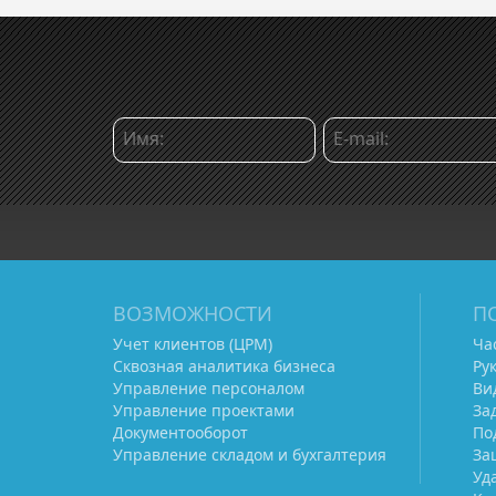
ВОЗМОЖНОСТИ
П
Учет клиентов (ЦРМ)
Ча
Сквозная аналитика бизнеса
Ру
Управление персоналом
Ви
Управление проектами
За
Документооборот
По
Управление складом и бухгалтерия
За
Уд