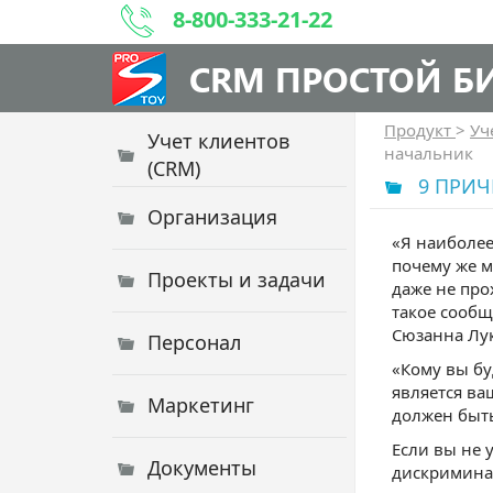
8-800-333-21-22
CRM ПРОСТОЙ Б
Продукт
>
Уч
Учет клиентов
начальник
(CRM)
9 ПРИЧ
Организация
«Я наиболее
почему же м
Проекты и задачи
даже не про
такое сообщ
Сюзанна Лук
Персонал
«Кому вы бу
является ва
Маркетинг
должен быть
Если вы не 
Документы
дискриминац