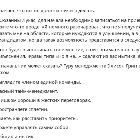
значает, что вы не должны ничего делать.
юзанны Лукас, для начала необходимо записаться на прие
жите что-то вроде: «Я немного разочарован, что не я полу
азать мне на области, которые нуждаются в улучшении, а в 
андидатом, когда такая возможность представится в следу
тор будет высказывать свое мнение, стоит внимательно слу
азъяснения. Фразы типа «Но я не…» сделают из вас нытика, 
е начальник может сказать? Гуру менеджмента Элисон Грин 
ссом:
ыглядите членом единой команды.
жасный тайм-менеджмент.
лишком хороши в жестких переговорах.
ространяете сплетни.
наете, как расставить приоритеты.
ожете управлять самим собой.
бщик и нытик.