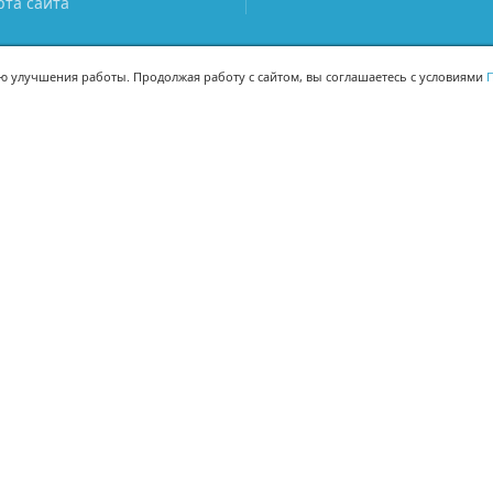
рта сайта
ью улучшения работы. Продолжая работу с сайтом, вы соглашаетесь с условиями
П
МЫ В СОЦСЕТЯХ
-02
-02
Поделиться