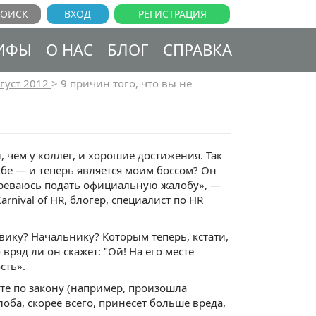
ВХОД
РЕГИСТРАЦИЯ
ИФЫ
О НАС
БЛОГ
СПРАВКА
густ 2012
>
9 причин того, что вы не
 чем у коллег, и хорошие достижения. Так
е — и теперь является моим боссом? Он
ереваюсь подать официальную жалобу», —
nival of HR, блогер, специалист по HR
вику? Начальнику? Которым теперь, кстати,
яд ли он скажет: "Ой! На его месте
сть».
ете по закону (например, произошла
оба, скорее всего, принесет больше вреда,