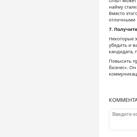
Опыт может 
найму сталк
Вместо этог
отличными 
7. Получит
Некоторые э
убедить и в
кандидата, 
Повысить пр
бизнес». Он
коммуникаци
КОММЕНТ