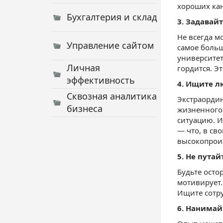
хороших кан
Бухгалтерия и склад
3. Задавай
Не всегда м
Управление сайтом
самое больш
университет
Личная
гордится. Э
эффективность
4. Ищите л
Сквозная аналитика
Экстраордин
бизнеса
жизненного 
ситуацию. 
— что, в св
высокопрои
5. Не пута
Будьте осто
мотивирует.
Ищите сотру
6. Нанимай