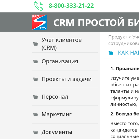
8-800-333-21-22
CRM ПРОСТОЙ Б
Продукт
>
Уч
Учет клиентов
сотрудников
(CRM)
КАК НА
Организация
1. Проанал
Изучите уме
Проекты и задачи
обычных ра
таланты и н
Персонал
сформулируй
личностью, 
Маркетинг
2. Всегда 
Вместо того
кандидатов 
Документы
социальные 