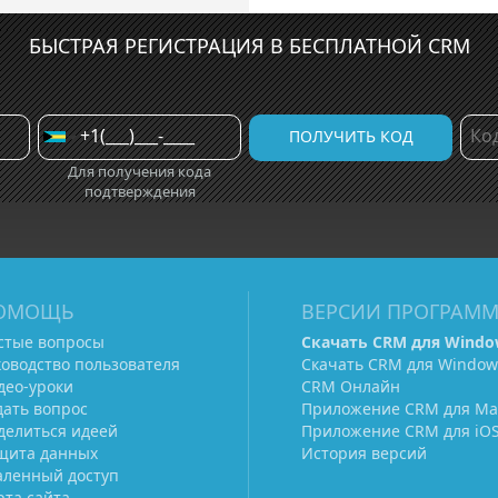
БЫСТРАЯ РЕГИСТРАЦИЯ В БЕСПЛАТНОЙ CRM
Для получения кода
подтверждения
ОМОЩЬ
ВЕРСИИ ПРОГРАМ
стые вопросы
Скачать CRM для Windo
ководство пользователя
Скачать CRM для Window
део-уроки
CRM Онлайн
дать вопрос
Приложение CRM для Ma
делиться идеей
Приложение CRM для iO
щита данных
История версий
аленный доступ
рта сайта