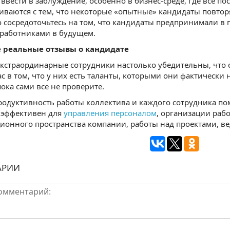
ввести в заблуждение, особенно в бизнес-среде, где все п
иваются с тем, что некоторые «опытные» кандидаты повтор
о сосредоточьтесь на том, что кандидаты предпринимали в п
работниками в будущем.
е реальные отзывы о кандидате
кстраординарные сотрудники настолько убедительны, что 
ас в том, что у них есть таланты, которыми они фактически
пока сами все не проверите.
одуктивность работы коллектива и каждого сотрудника по
 эффективен для
управления персоналом
, организации раб
онного пространства компании, работы над проектами, ве
АРИИ