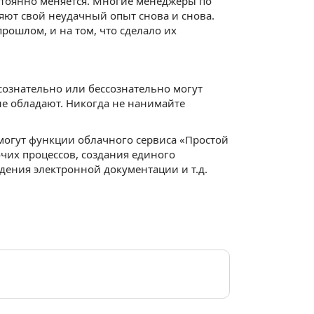
остоянно меняется. Многие менеджеры по
яют свой неудачный опыт снова и снова.
рошлом, и на том, что сделало их
сознательно или бессознательно могут
 не обладают. Никогда не нанимайте
могут функции облачного сервиса «Простой
очих процессов, создания единого
дения электронной документации и т.д.