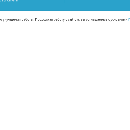
ью улучшения работы. Продолжая работу с сайтом, вы соглашаетесь с условиями
П
МЫ В СОЦСЕТЯХ
-02
-02
Поделиться