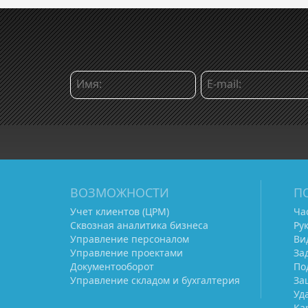
ВОЗМОЖНОСТИ
П
Учет клиентов (ЦРМ)
Ча
Сквозная аналитика бизнеса
Ру
Управление персоналом
Ви
Управление проектами
За
Документооборот
По
Управление складом и бухгалтерия
За
Уд
Ка