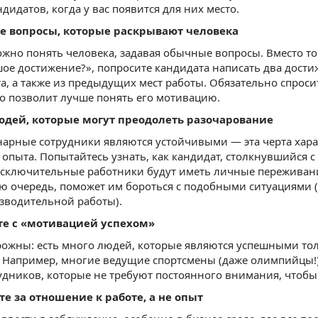
дидатов, когда у вас появится для них место.
те вопросы, которые раскрывают человека
ожно понять человека, задавая обычные вопросы. Вместо то
ое достижение?», попросите кандидата написать два дости
а, а также из предыдущих мест работы. Обязательно спрос
то позволит лучше понять его мотивацию.
юдей, которые могут преодолеть разочарование
арные сотрудники являются устойчивыми — эта черта харак
опыта. Попытайтесь узнать, как кандидат, столкнувшийся с
Исключительные работники будут иметь личные переживани
ою очередь, поможет им бороться с подобными ситуациями 
зводительной работы).
йте с «мотивацией успехом»
рожны: есть много людей, которые являются успешными тольк
 Например, многие ведущие спортсмены (даже олимпийцы!),
дников, которые не требуют постоянного внимания, чтоб
те за отношение к работе, а не опыт