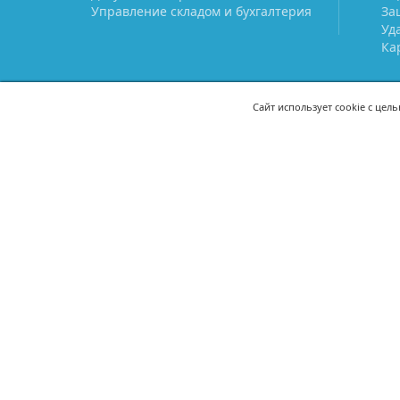
Управление складом и бухгалтерия
За
Уд
Ка
Сайт использует cookie с цел
СВЯЖИТЕСЬ С НАМИ
8 (800) 333-21-22
+7 (495) 233-02
8 (499) 110-21-22
+7 (985) 233-02
mail@prostoy.ru
121205, г. Москва, территория
инновационного центра
«Сколково», ул. Нобеля, дом 5,
этаж 1, пом. III, ком. 17