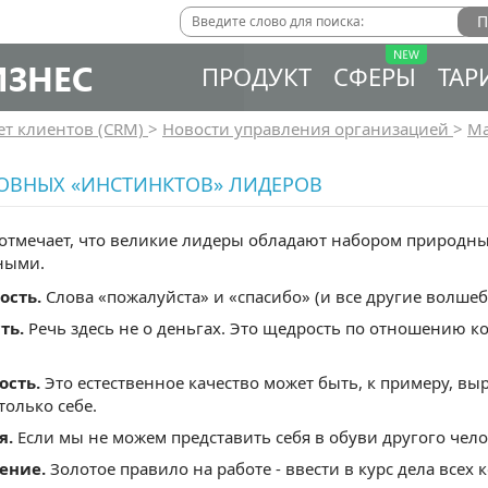
ИЗНЕС
ПРОДУКТ
СФЕРЫ
ТАР
ет клиентов (CRM)
>
Новости управления организацией
>
Ма
НОВНЫХ «ИНСТИНКТОВ» ЛИДЕРОВ
отмечает, что великие лидеры обладают набором природны
ными.
ость.
Слова «пожалуйста» и «спасибо» (и все другие волше
ть.
Речь здесь не о деньгах. Это щедрость по отношению ко 
ость.
Это естественное качество может быть, к примеру, вы
только себе.
я.
Если мы не можем представить себя в обуви другого чело
ение.
Золотое правило на работе - ввести в курс дела всех к