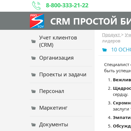
8-800-333-21-22
CRM ПРОСТОЙ Б
Продукт
>
Уч
Учет клиентов
лидеров
(CRM)
10 ОС
Организация
Специалист 
быть успеш
Проекты и задачи
Вежлив
Щедрос
Персонал
сердцу.
Скромн
Маркетинг
заслуги 
Эмпати
Документы
Обсужд