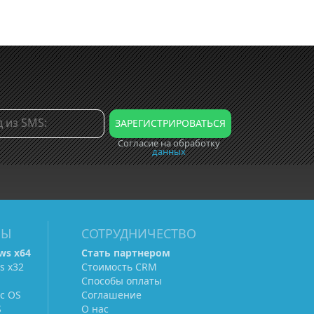
Согласие на обработку
данных
МЫ
СОТРУДНИЧЕСТВО
ws х64
Стать партнером
s х32
Стоимость CRM
Способы оплаты
c OS
Соглашение
S
О нас