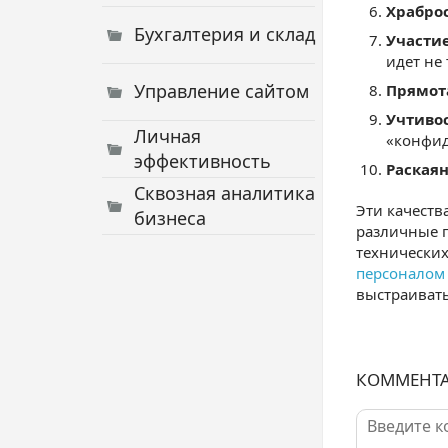
Храброс
Бухгалтерия и склад
Участие
идет не
Управление сайтом
Прямота
Учтивос
Личная
«конфи
эффективность
Раскаян
Сквозная аналитика
Эти качеств
бизнеса
различные п
технических
персоналом
выстраиват
КОММЕНТ