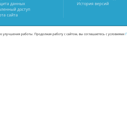
щита данных
История версий
аленный доступ
рта сайта
ью улучшения работы. Продолжая работу с сайтом, вы соглашаетесь с условиями
П
МЫ В СОЦСЕТЯХ
-02
-02
Поделиться