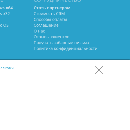
ws х64
Стать партнером
s х32
Стоимость CRM
Способы оплаты
c OS
Соглашение
S
О нас
Отзывы клиентов
Получать забавные письма
Политика конфиденциальности
олитики.
СКАЧАТЬ CRM