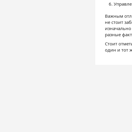
Управле
Важным отли
не стоит за
изначально 
разные фак
Стоит отмет
один и тот 