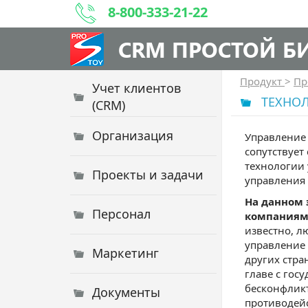
8-800-333-21-22
CRM ПРОСТОЙ Б
Продукт
>
Пр
Учет клиентов
ТЕХНО
(CRM)
Организация
Управление 
сопутствует
технологии 
Проекты и задачи
управления 
На данном 
Персонал
компаниям
известно, л
управление 
Маркетинг
других стра
главе с гос
бесконфликт
Документы
противодей