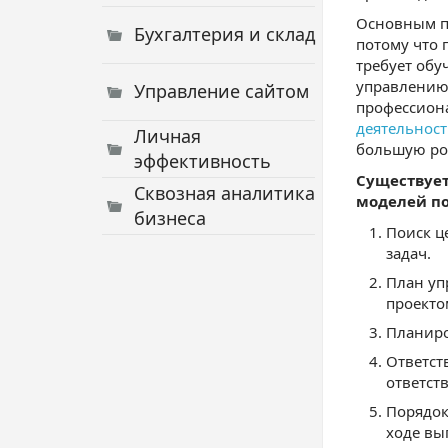
Основным пр
Бухгалтерия и склад
потому что 
требует обу
управлению 
Управление сайтом
профессиона
деятельнос
Личная
большую рол
эффективность
Существует
Сквозная аналитика
моделей по
бизнеса
Поиск ц
задач.
План уп
проекто
Планиро
Ответст
ответст
Порядок
ходе вы