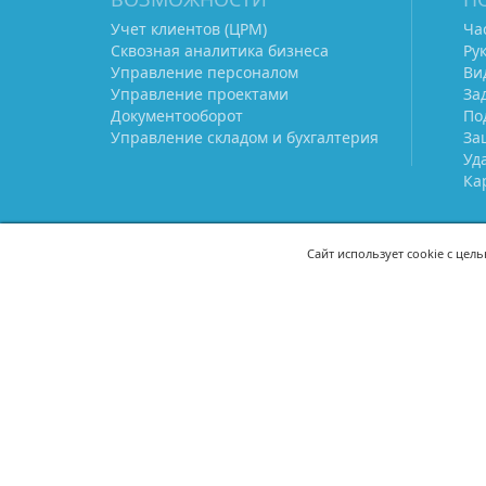
Учет клиентов (ЦРМ)
Ча
Сквозная аналитика бизнеса
Ру
Управление персоналом
Ви
Управление проектами
За
Документооборот
По
Управление складом и бухгалтерия
За
Уд
Ка
Сайт использует cookie с цел
СВЯЖИТЕСЬ С НАМИ
8 (800) 333-21-22
+7 (495) 233-02
8 (499) 110-21-22
+7 (985) 233-02
mail@prostoy.ru