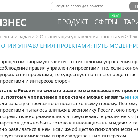
ИЗНЕС
ПРОДУКТ
СФЕРЫ
ТАР
оекты и задачи
>
Организация управления проектами
>
Тех
ЛОГИИ УПРАВЛЕНИЯ ПРОЕКТАМИ: ПУТЬ МОДЕРН
процессом напрямую зависит от технологии управления пр
 соблюдение правил управления проектами. Но, если эконо
управления проектами, то существует почти стопроцентная
проектами и интересов сторон.
этапе в России не сильно развито использование проек
и, поэтому управление проектами можно назвать
инно
юди зачастую предвзято относятся ко всему новому. Поэтом
проектами пыталось влиться в экономику России, оно полу
н стремительно развивались и преуспевали в различных с
ударством должно быть готово к инновационным идеям и те
но развиваться в нем. Если же общество психологически не
ствует экономическим и производственным интересам.