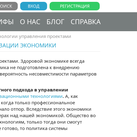
ВХОД
РЕГИСТРАЦИЯ
ИФЫ
О НАС
БЛОГ
СПРАВКА
нологии управления проектами
ИЗАЦИИ ЭКОНОМИКИ
оектами. Здоровой экономике всегда
мика не подготовлена к внедрению
 вероятность несовместимости параметров
тного подхода в управлении
вационными технологиями
.
А, как
у когда только профессиональное
чало отпор. Вследствие этого экономики
ферах над нашей экономикой. Общество во
хнологиям, только тогда они смогут
 готово, то политика системы