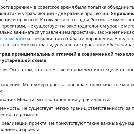
отиворечием в советское время была попытка объединить
политик и управляющий - две разные профессии.
Управля
чения и практики. К сожалению, сегодня Россия не имеет ч
проектами, не существует на законодательном уровне ме
льно заниматься управлением проектами. Так же нет никак
ть компаний
и специалистов в области управления. А ведь 
ь в экономики страны, управление проектами обеспечивае
 ряд принципиальных отличий в современной техноло
 устаревшей схеме:
ели. Суть в том, что конечные и промежуточные цели не 
равления. Менеджер проекта совершает политическое мане
м.
вание. Механизмы планирования утрачиваются.
венность. Не существует четких границ ответственности за
венности размыты.
 реализации проекта. Не присутствуют такие важные функц
полнения проекта.