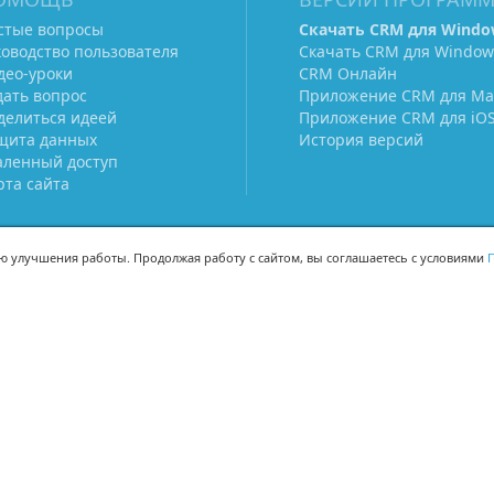
стые вопросы
Скачать CRM для Windo
ководство пользователя
Скачать CRM для Window
део-уроки
CRM Онлайн
дать вопрос
Приложение CRM для Ma
делиться идеей
Приложение CRM для iO
щита данных
История версий
аленный доступ
рта сайта
ью улучшения работы. Продолжая работу с сайтом, вы соглашаетесь с условиями
П
МЫ В СОЦСЕТЯХ
-02
-02
Поделиться