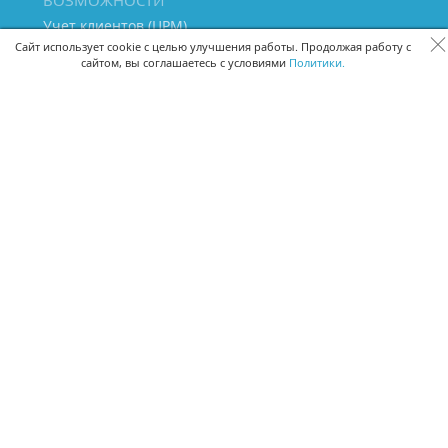
ВОЗМОЖНОСТИ
Учет клиентов (ЦРМ)
Сквозная аналитика бизнеса
Сайт использует cookie с целью улучшения работы. Продолжая работу с
сайтом, вы соглашаетесь с условиями
Политики.
Управление персоналом
Управление проектами
Документооборот
Управление складом и бухгалтерия
ПОМОЩЬ
Частые вопросы
Руководство пользователя
Видео-уроки
Задать вопрос
Поделиться идеей
Защита данных
Удаленный доступ
Карта сайта
ВЕРСИИ ПРОГРАММЫ
Скачать CRM для Windows х64
Скачать CRM для Windows х32