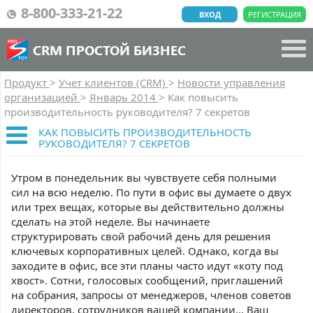
8-800-333-21-22
ВХОД
РЕГИСТРАЦИЯ
CRM ПРОСТОЙ БИЗНЕС
Продукт
>
Учет клиентов (CRM)
>
Новости управления
организацией
>
Январь 2014
>
Как повысить
производительность руководителя? 7 секретов
КАК ПОВЫСИТЬ ПРОИЗВОДИТЕЛЬНОСТЬ
РУКОВОДИТЕЛЯ? 7 СЕКРЕТОВ
Утром в понедельник вы чувствуете себя полными
сил на всю неделю. По пути в офис вы думаете о двух
или трех вещах, которые вы действительно должны
сделать на этой неделе. Вы начинаете
структурировать свой рабочий день для решения
ключевых корпоративных целей. Однако, когда вы
заходите в офис, все эти планы часто идут «коту под
хвост». Сотни, голосовых сообщений, приглашений
на собрания, запросы от менеджеров, членов советов
директоров, сотрудников вашей компании... Ваш