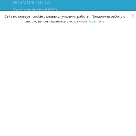
ВОЗМОЖНОСТИ
Учет клиентов (ЦРМ)
Сквозная аналитика бизнеса
Сайт использует cookie с целью улучшения работы. Продолжая работу с
сайтом, вы соглашаетесь с условиями
Политики.
Управление персоналом
Управление проектами
Документооборот
Управление складом и бухгалтерия
ПОМОЩЬ
Частые вопросы
Руководство пользователя
Видео-уроки
Задать вопрос
Поделиться идеей
Защита данных
Удаленный доступ
Карта сайта
ВЕРСИИ ПРОГРАММЫ
Скачать CRM для Windows х64
Скачать CRM для Windows х32