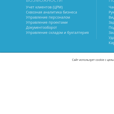
ВОЗМОЖНОСТИ
П
Учет клиентов (ЦРМ)
Ча
Сквозная аналитика бизнеса
Ру
Управление персоналом
Ви
Управление проектами
За
Документооборот
По
Управление складом и бухгалтерия
За
Уд
Ка
Сайт использует cookie с цел
СВЯЖИТЕСЬ С НАМИ
8 (800) 333-21-22
+7 (495) 233-02
8 (499) 110-21-22
+7 (985) 233-02
mail@prostoy.ru