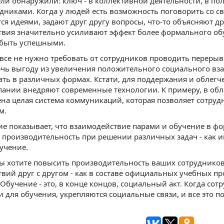
ли обнаружили: ключ - в коллективной деятельности, в п
дниками. Когда у людей есть возможность поговорить со с
я идеями, задают друг другу вопросы, что-то объясняют др
вия значительно усиливают эффект более формального об
 быть успешными.
все не нужно требовать от сотрудников проводить перерыв
ечь выгоду из увеличения положительного социального вз
ть в различных формах. Кстати, для поддержания и обле
ании внедряют современные технологии. К примеру, в обл
на целая система коммуникаций, которая позволяет сотру
м.
е показывает, что взаимодействие парами и обучение в ф
 производительность при решении различных задач - как и
учение.
вы хотите повысить производительность ваших сотрудников
вий друг с другом - как в составе официальных учебных пр
 Обучение - это, в конце концов, социальный акт. Когда со
 для обучения, укрепляются социальные связи, и все это 