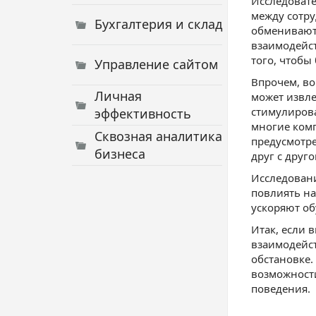
Исследовате
между сотру
Бухгалтерия и склад
обмениваютс
взаимодейст
того, чтобы
Управление сайтом
Впрочем, во
Личная
может извл
стимулирова
эффективность
многие комп
Сквозная аналитика
предусмотре
бизнеса
друг с друго
Исследовани
повлиять на
ускоряют об
Итак, если 
взаимодейст
обстановке.
возможности
поведения.