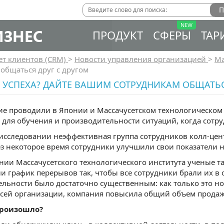
ИЗНЕС
ПРОДУКТ
СФЕРЫ
ТАР
ет клиентов (CRM)
>
Новости управления организацией
>
Ма
общаться друг с другом
 УСПЕХА? ДАЙТЕ ВАШИМ СОТРУДНИКАМ ОБЩАТЬС
е проводили в Японии и Массачусетском технологическом 
 для обучения и производительности ситуаций, когда сотр
исследовании неэффективная группа сотрудников колл-цен
ез некоторое время сотрудники улучшили свои показатели н
нии Массачусетского технологического института ученые та
и график перерывов так, чтобы все сотрудники брали их в 
льности было достаточно существенным: как только это н
всей организации, компания повысила общий объем продаж
произошло?