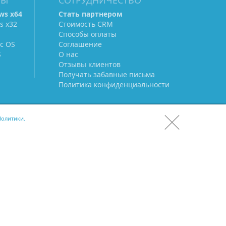
МЫ
СОТРУДНИЧЕСТВО
ws х64
Стать партнером
s х32
Стоимость CRM
Способы оплаты
c OS
Соглашение
S
О нас
Отзывы клиентов
Получать забавные письма
Политика конфиденциальности
олитики.
СКАЧАТЬ CRM