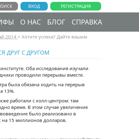
ВХОД
РЕГИСТРАЦИЯ
ИФЫ
О НАС
БЛОГ
СПРАВКА
й 2014
>
Хотите успеха? Дайте вашим
Я ДРУГ С ДРУГОМ
институте. Оба исследования изучали
удники проводили перерывы вместе.
тра была обязана ходить на перерыв
а 13%.
кже работали с колл-центром: там
одно время. В этом случае увеличение
ововведение было реализовано в
 на 15 миллионов долларов.