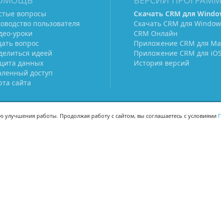
ОМОЩЬ
ВЕРСИИ ПРОГРАМ
стые вопросы
Скачать CRM для Windo
ководство пользователя
Скачать CRM для Window
део-уроки
CRM Онлайн
дать вопрос
Приложение CRM для Ma
делиться идеей
Приложение CRM для iO
щита данных
История версий
аленный доступ
рта сайта
ью улучшения работы. Продолжая работу с сайтом, вы соглашаетесь с условиями
П
МЫ В СОЦСЕТЯХ
-02
-02
Поделиться