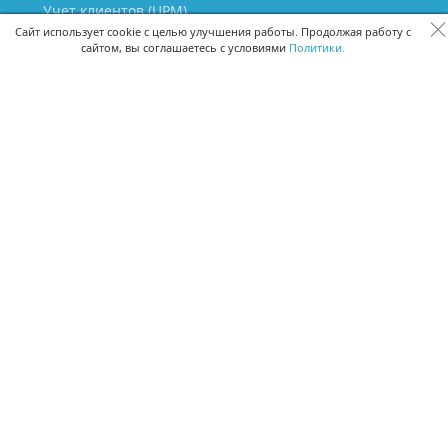
Учет клиентов (ЦРМ)
Сквозная аналитика бизнеса
Сайт использует cookie с целью улучшения работы. Продолжая работу с
сайтом, вы соглашаетесь с условиями
Политики.
Управление персоналом
Управление проектами
Документооборот
Управление складом и бухгалтерия
ПОМОЩЬ
Частые вопросы
Руководство пользователя
Видео-уроки
Задать вопрос
Поделиться идеей
Защита данных
Удаленный доступ
Карта сайта
ВЕРСИИ ПРОГРАММЫ
Скачать CRM для Windows х64
Скачать CRM для Windows х32
CRM Онлайн